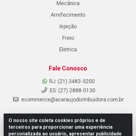
Mecânica
Arrefecimento
Injeção
Freio
Eletrica
Fale Conosco
RJ: (21) 3483-5200
ES: (27) 2888-0130
ecommerce@acaraujodistribuidora.com.br
O nosso site coleta cookies próprios e de
AC Araujo Distribuidora - Rua Carneiro de Campos, 42 -
terceiros para proporcionar uma experiência
São Cristóvão, Rio de Janeiro/RJ - CEP 20.920-410 -
personalizada ao usuário, apresentar publicidade