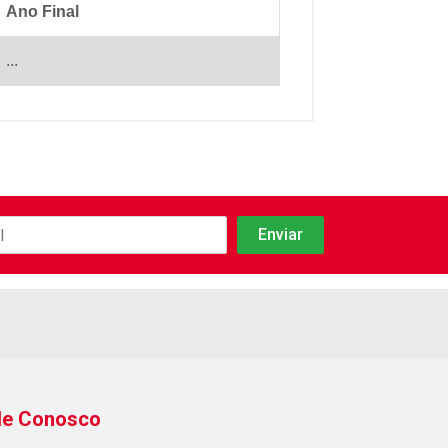
Ano Final
...
le Conosco