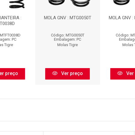
IANTEIRA :
MOLA GNV : MTG0050T
MOLA GNV :
T0038D
 MTFT0038D
Código: MTG0050T
Código: M
agem: PC
Embalagem: PC
Embalag
as Tigre
Molas Tigre
Molas 
er preço
Ver preço
Ver