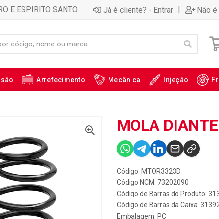
RO E ESPIRITO SANTO
|
Já é cliente? - Entrar
Não é 
ssão
Arrefecimento
Mecânica
Injeção
Fr
MOLA DIANTE
Código: MTOR3323D
Código NCM: 73202090
Código de Barras do Produto: 31
Código de Barras da Caixa: 3139
Embalagem: PC