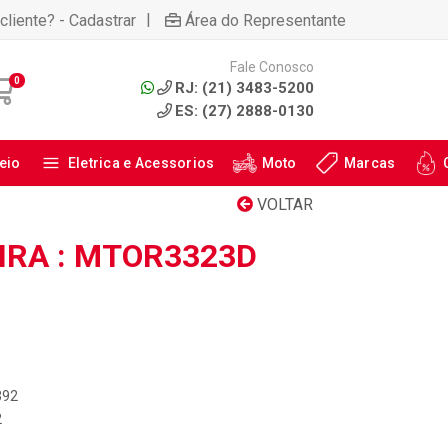
|
cliente? - Cadastrar
Área do Representante
Fale Conosco
0
RJ: (21) 3483-5200
ES: (27) 2888-0130
eio
Eletrica e Acessorios
Moto
Marcas
VOLTAR
IRA : MTOR3323D
392
2