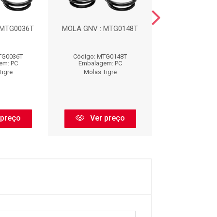
 MTG0036T
MOLA GNV : MTG0148T
MOLA TRASE
MTFT003
TG0036T
Código: MTG0148T
Código: MTFT
em: PC
Embalagem: PC
Embalagem:
Tigre
Molas Tigre
Molas Tig
 preço
Ver preço
Ver pr