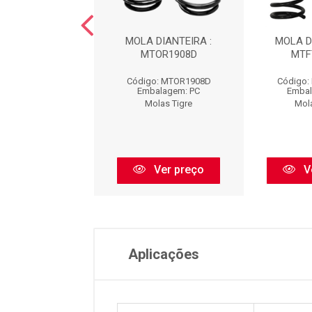
NV : MTG0553T
MOLA DIANTEIRA :
MOLA D
MTOR1908D
MTF
go: MTG0553T
Código: MTOR1908D
Código:
balagem: PC
Embalagem: PC
Embal
olas Tigre
Molas Tigre
Mol
Ver preço
Ver preço
V
Aplicações