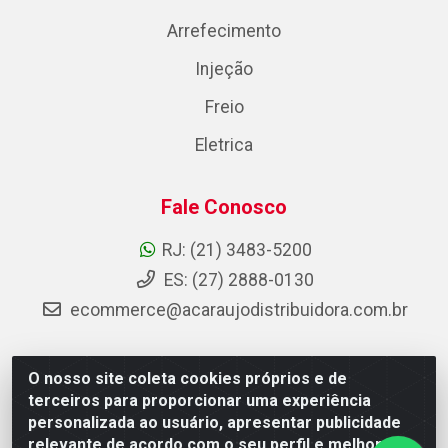
Arrefecimento
Injeção
Freio
Eletrica
Fale Conosco
RJ: (21) 3483-5200
ES: (27) 2888-0130
ecommerce@acaraujodistribuidora.com.br
O nosso site coleta cookies próprios e de
AC Araujo Distribuidora - Rua Carneiro de Campos, 42 -
terceiros para proporcionar uma experiência
São Cristóvão, Rio de Janeiro/RJ - CEP 20.920-410 -
personalizada ao usuário, apresentar publicidade
CNPJ 08.744.753/0003-85
relevante de acordo com o seu perfil e melhorar a