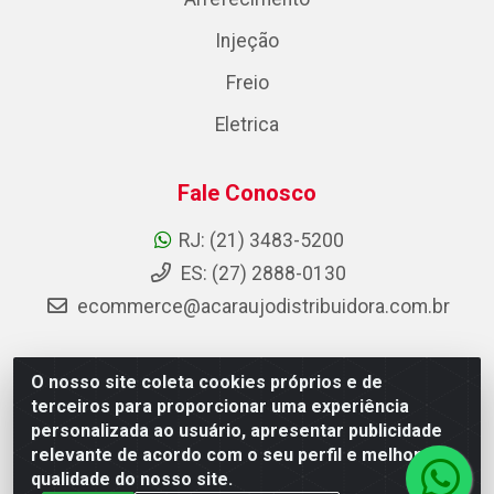
Injeção
Freio
Eletrica
Fale Conosco
RJ: (21) 3483-5200
ES: (27) 2888-0130
ecommerce@acaraujodistribuidora.com.br
O nosso site coleta cookies próprios e de
AC Araujo Distribuidora - Rua Carneiro de Campos, 42 -
terceiros para proporcionar uma experiência
São Cristóvão, Rio de Janeiro/RJ - CEP 20.920-410 -
personalizada ao usuário, apresentar publicidade
CNPJ 08.744.753/0003-85
relevante de acordo com o seu perfil e melhorar a
qualidade do nosso site.