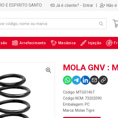
RO E ESPIRITO SANTO
|
Já é cliente? - Entrar
Não é 
ssão
Arrefecimento
Mecânica
Injeção
Fr
MOLA GNV : 
Código: MTG0146T
Código NCM: 73202090
Embalagem: PC
Marca:
Molas Tigre