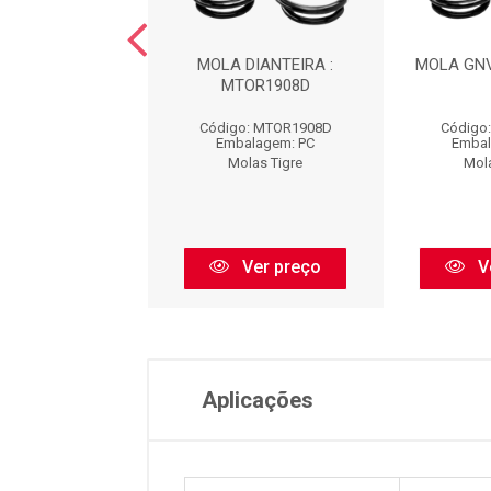
NV : MTG0553T
MOLA DIANTEIRA :
MOLA GNV
MTOR1908D
go: MTG0553T
Código: MTOR1908D
Código
balagem: PC
Embalagem: PC
Embal
olas Tigre
Molas Tigre
Mol
Ver preço
Ver preço
V
Aplicações