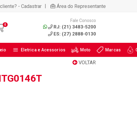
|
cliente? - Cadastrar
Área do Representante
Fale Conosco
0
RJ: (21) 3483-5200
ES: (27) 2888-0130
eio
Eletrica e Acessorios
Moto
Marcas
VOLTAR
MTG0146T