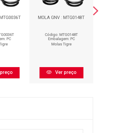
 MTG0036T
MOLA GNV : MTG0148T
MOLA TRASE
MTFT003
TG0036T
Código: MTG0148T
Código: MTFT
em: PC
Embalagem: PC
Embalagem:
Tigre
Molas Tigre
Molas Tig
 preço
Ver preço
Ver pr