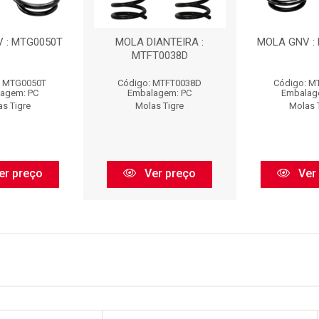
 : MTG0050T
MOLA DIANTEIRA :
MOLA GNV :
MTFT0038D
: MTG0050T
Código: MTFT0038D
Código: M
agem: PC
Embalagem: PC
Embalag
as Tigre
Molas Tigre
Molas 
er preço
Ver preço
Ver