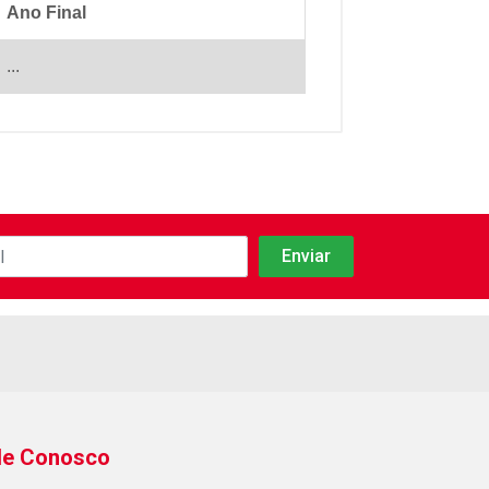
Ano Final
...
le Conosco