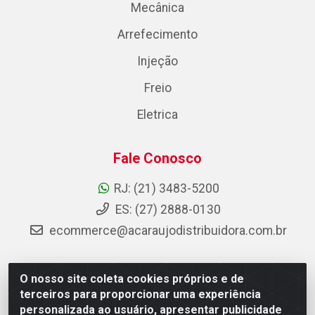
Mecânica
Arrefecimento
Injeção
Freio
Eletrica
Fale Conosco
RJ: (21) 3483-5200
ES: (27) 2888-0130
ecommerce@acaraujodistribuidora.com.br
O nosso site coleta cookies próprios e de
AC Araujo Distribuidora - Rua Carneiro de Campos, 42 -
terceiros para proporcionar uma experiência
São Cristóvão, Rio de Janeiro/RJ - CEP 20.920-410 -
personalizada ao usuário, apresentar publicidade