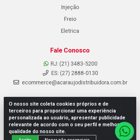
Injeção
Freio
Eletrica
Fale Conosco
RJ: (21) 3483-5200
ES: (27) 2888-0130
ecommerce@acaraujodistribuidora.com.br
O nosso site coleta cookies próprios e de
AC Araujo Distribuidora - Rua Carneiro de Campos, 42 -
terceiros para proporcionar uma experiência
São Cristóvão, Rio de Janeiro/RJ - CEP 20.920-410 -
personalizada ao usuário, apresentar publicidade
CNPJ 08.744.753/0003-85
relevante de acordo com o seu perfil e melhorar a
qualidade do nosso site.
Aceito
Negar não essenciais