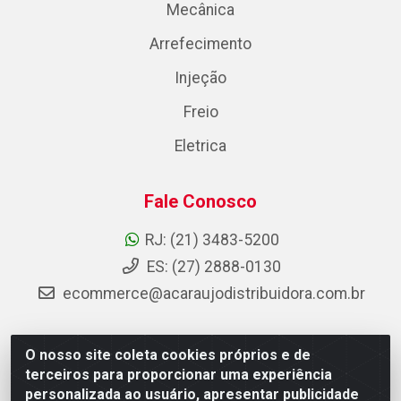
Mecânica
Arrefecimento
Injeção
Freio
Eletrica
Fale Conosco
RJ: (21) 3483-5200
ES: (27) 2888-0130
ecommerce@acaraujodistribuidora.com.br
O nosso site coleta cookies próprios e de
AC Araujo Distribuidora - Rua Carneiro de Campos, 42 -
terceiros para proporcionar uma experiência
São Cristóvão, Rio de Janeiro/RJ - CEP 20.920-410 -
personalizada ao usuário, apresentar publicidade