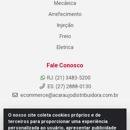
Mecânica
Arrefecimento
Injeção
Freio
Eletrica
Fale Conosco
RJ: (21) 3483-5200
ES: (27) 2888-0130
ecommerce@acaraujodistribuidora.com.br
O nosso site coleta cookies próprios e de
AC Araujo Distribuidora - Rua Carneiro de Campos, 42 -
terceiros para proporcionar uma experiência
São Cristóvão, Rio de Janeiro/RJ - CEP 20.920-410 -
personalizada ao usuário, apresentar publicidade