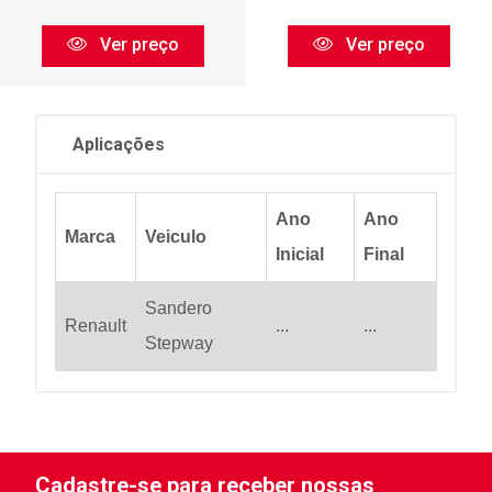
Ver preço
Ver preço
Aplicações
Ano
Ano
Marca
Veiculo
Inicial
Final
Sandero
Renault
...
...
Stepway
Cadastre-se para receber nossas