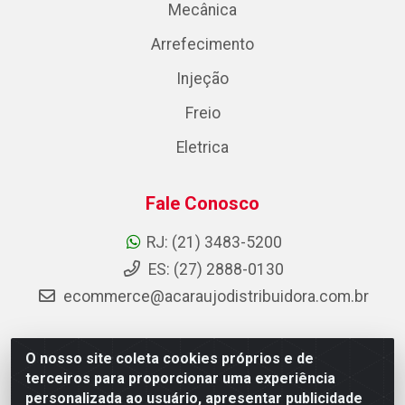
Mecânica
Arrefecimento
Injeção
Freio
Eletrica
Fale Conosco
RJ: (21) 3483-5200
ES: (27) 2888-0130
ecommerce@acaraujodistribuidora.com.br
O nosso site coleta cookies próprios e de
AC Araujo Distribuidora - Rua Carneiro de Campos, 42 -
terceiros para proporcionar uma experiência
São Cristóvão, Rio de Janeiro/RJ - CEP 20.920-410 -
personalizada ao usuário, apresentar publicidade