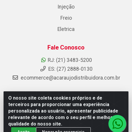
Injeção
Freio
Eletrica
Fale Conosco
RJ: (21) 3483-5200
ES: (27) 2888-0130
ecommerce@acaraujodistribuidora.com.br
O nosso site coleta cookies próprios e de
AC Araujo Distribuidora - Rua Carneiro de Campos, 42 -
terceiros para proporcionar uma experiência
São Cristóvão, Rio de Janeiro/RJ - CEP 20.920-410 -
personalizada ao usuário, apresentar publicidade
CNPJ 08.744.753/0003-85
relevante de acordo com o seu perfil e melhorar a
qualidade do nosso site.
Aceito
Negar não essenciais