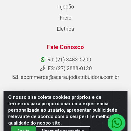
Injeção
Freio
Eletrica
Fale Conosco
RJ: (21) 3483-5200
ES: (27) 2888-0130
ecommerce@acaraujodistribuidora.com.br
O nosso site coleta cookies próprios e de
AC Araujo Distribuidora - Rua Carneiro de Campos, 42 -
terceiros para proporcionar uma experiência
São Cristóvão, Rio de Janeiro/RJ - CEP 20.920-410 -
personalizada ao usuário, apresentar publicidade
CNPJ 08.744.753/0003-85
relevante de acordo com o seu perfil e melhorar a
qualidade do nosso site.
Aceito
Negar não essenciais