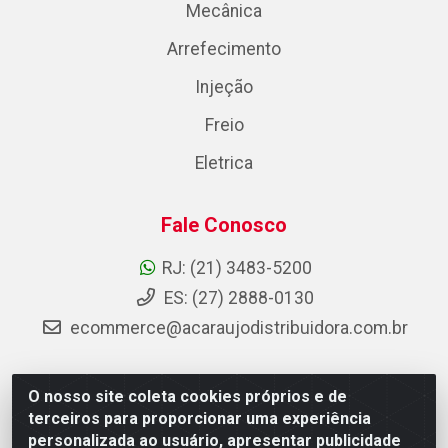
Mecânica
Arrefecimento
Injeção
Freio
Eletrica
Fale Conosco
RJ: (21) 3483-5200
ES: (27) 2888-0130
ecommerce@acaraujodistribuidora.com.br
O nosso site coleta cookies próprios e de
AC Araujo Distribuidora - Rua Carneiro de Campos, 42 -
terceiros para proporcionar uma experiência
São Cristóvão, Rio de Janeiro/RJ - CEP 20.920-410 -
personalizada ao usuário, apresentar publicidade