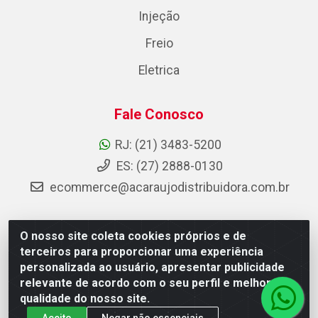
Injeção
Freio
Eletrica
Fale Conosco
RJ: (21) 3483-5200
ES: (27) 2888-0130
ecommerce@acaraujodistribuidora.com.br
O nosso site coleta cookies próprios e de
AC Araujo Distribuidora - Rua Carneiro de Campos, 42 -
terceiros para proporcionar uma experiência
São Cristóvão, Rio de Janeiro/RJ - CEP 20.920-410 -
personalizada ao usuário, apresentar publicidade
CNPJ 08.744.753/0003-85
relevante de acordo com o seu perfil e melhorar a
qualidade do nosso site.
Aceito
Negar não essenciais