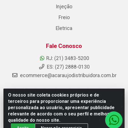
Injeção
Freio
Eletrica
Fale Conosco
RJ: (21) 3483-5200
ES: (27) 2888-0130
ecommerce@acaraujodistribuidora.com.br
O nosso site coleta cookies próprios e de
AC Araujo Distribuidora - Rua Carneiro de Campos, 42 -
terceiros para proporcionar uma experiência
São Cristóvão, Rio de Janeiro/RJ - CEP 20.920-410 -
personalizada ao usuário, apresentar publicidade
CNPJ 08.744.753/0003-85
relevante de acordo com o seu perfil e melhorar a
qualidade do nosso site.
Aceito
Negar não essenciais