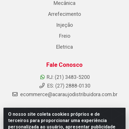
Mecânica
Arrefecimento
Injeção
Freio
Eletrica
Fale Conosco
RJ: (21) 3483-5200
ES: (27) 2888-0130
ecommerce@acaraujodistribuidora.com.br
O nosso site coleta cookies próprios e de
AC Araujo Distribuidora - Rua Carneiro de Campos, 42 -
terceiros para proporcionar uma experiência
São Cristóvão, Rio de Janeiro/RJ - CEP 20.920-410 -
personalizada ao usuário, apresentar publicidade