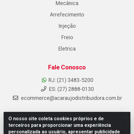
Mecânica
Arrefecimento
Injeção
Freio
Eletrica
Fale Conosco
RJ: (21) 3483-5200
ES: (27) 2888-0130
ecommerce@acaraujodistribuidora.com.br
O nosso site coleta cookies próprios e de
AC Araujo Distribuidora - Rua Carneiro de Campos, 42 -
terceiros para proporcionar uma experiência
São Cristóvão, Rio de Janeiro/RJ - CEP 20.920-410 -
personalizada ao usuário, apresentar publicidade