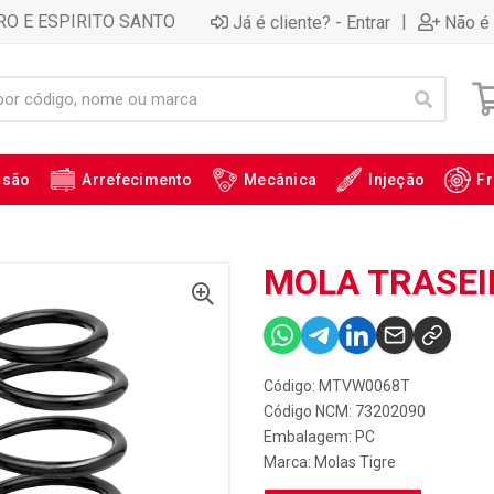
RO E ESPIRITO SANTO
|
Já é cliente? - Entrar
Não é 
ssão
Arrefecimento
Mecânica
Injeção
Fr
MOLA TRASEI
Código: MTVW0068T
Código NCM: 73202090
Embalagem: PC
Marca:
Molas Tigre