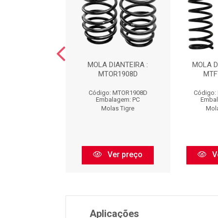
NV : MTG0553T
MOLA DIANTEIRA :
MOLA D
MTOR1908D
MTF
go: MTG0553T
Código: MTOR1908D
Código:
balagem: PC
Embalagem: PC
Embal
olas Tigre
Molas Tigre
Mol
Ver preço
Ver preço
V
Aplicações