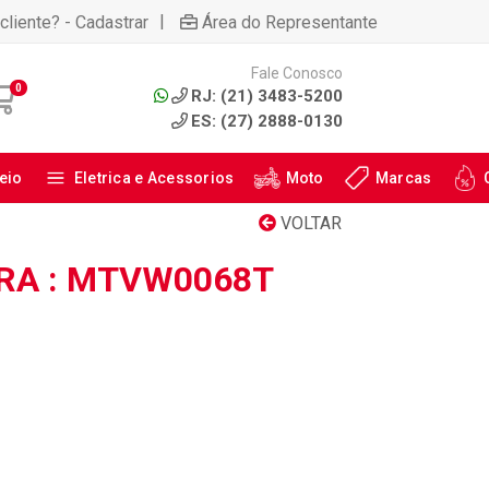
|
cliente? - Cadastrar
Área do Representante
Fale Conosco
0
RJ: (21) 3483-5200
ES: (27) 2888-0130
eio
Eletrica e Acessorios
Moto
Marcas
VOLTAR
RA : MTVW0068T