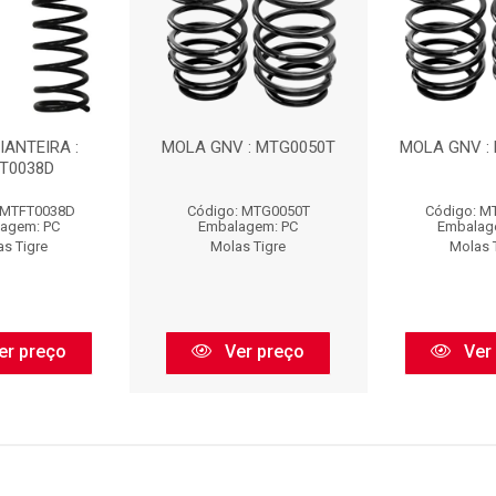
IANTEIRA :
MOLA GNV : MTG0050T
MOLA GNV :
T0038D
 MTFT0038D
Código: MTG0050T
Código: M
agem: PC
Embalagem: PC
Embalag
as Tigre
Molas Tigre
Molas 
er preço
Ver preço
Ver