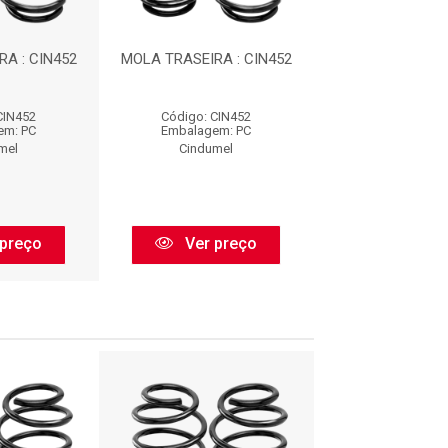
A : CIN452
MOLA TRASEIRA : CIN452
MOLA TRASEIRA 
CIN452
Código: CIN452
Código: CIN
em: PC
Embalagem: PC
Embalagem:
mel
Cindumel
Cindume
preço
Ver preço
Ver pr