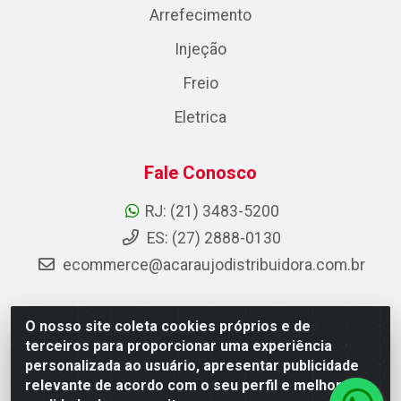
Arrefecimento
Injeção
Freio
Eletrica
Fale Conosco
RJ: (21) 3483-5200
ES: (27) 2888-0130
ecommerce@acaraujodistribuidora.com.br
O nosso site coleta cookies próprios e de
AC Araujo Distribuidora - Rua Carneiro de Campos, 42 -
terceiros para proporcionar uma experiência
São Cristóvão, Rio de Janeiro/RJ - CEP 20.920-410 -
personalizada ao usuário, apresentar publicidade
CNPJ 08.744.753/0003-85
relevante de acordo com o seu perfil e melhorar a