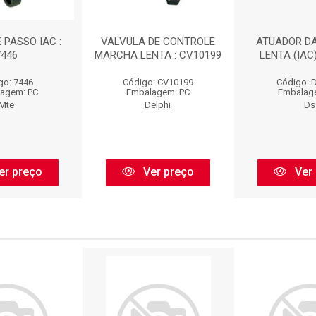
 PASSO IAC :
VALVULA DE CONTROLE
ATUADOR D
7446
MARCHA LENTA : CV10199
LENTA (IAC)
go: 7446
Código: CV10199
Código: 
agem: PC
Embalagem: PC
Embalag
Mte
Delphi
Ds
er preço
Ver preço
Ver 