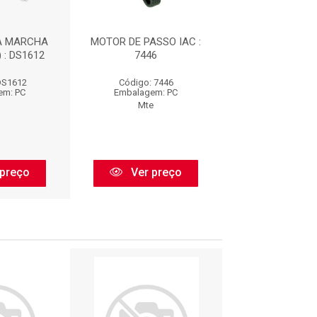
A MARCHA
MOTOR DE PASSO IAC :
VALVULA DE C
 : DS1612
7446
MARCHA LENTA :
DS1612
Código: 7446
Código: CV1
em: PC
Embalagem: PC
Embalagem:
Mte
Delphi
preço
Ver preço
Ver pr