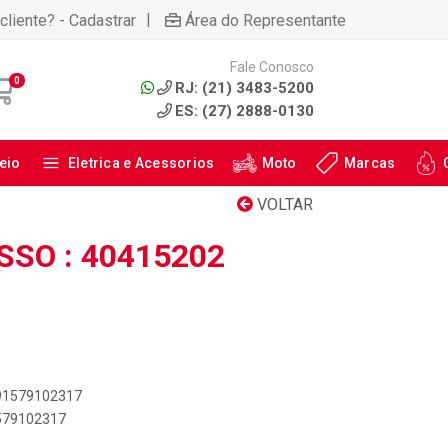
|
cliente? - Cadastrar
Área do Representante
Fale Conosco
0
RJ: (21) 3483-5200
ES: (27) 2888-0130
eio
Eletrica e Acessorios
Moto
Marcas
VOLTAR
SO : 40415202
891579102317
1579102317