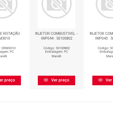
E ROTAÇÃO :
INJETOR COMBUSTIVEL -
INJETOR COM
M3010
IWP044 : 50100802
IWP043 : 
: SRM3010
Código: 50100802
Código: 5
agem: PC
Embalagem: PC
Embalag
arelli
Marelli
Marel
er preço
Ver preço
Ver