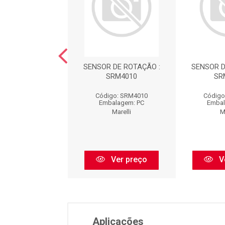
 COMBUSTIVEL -
SENSOR DE ROTAÇÃO :
SENSOR D
52 : 50104202
SRM4010
SR
igo: 50104202
Código: SRM4010
Código
balagem: PC
Embalagem: PC
Embal
Marelli
Marelli
M
Ver preço
Ver preço
V
Aplicações