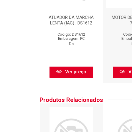
A DE CONTROLE
ATUADOR DA MARCHA
MOTOR DE
LENTA : CV10199
LENTA (IAC) : DS1612
igo: CV10199
Código: DS1612
Códi
balagem: PC
Embalagem: PC
Embal
Delphi
Ds
Ver preço
Ver preço
V
Produtos Relacionados