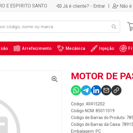
RO E ESPIRITO SANTO
|
Já é cliente? - Entrar
Não é 
ssão
Arrefecimento
Mecânica
Injeção
Fr
MOTOR DE PAS
Código: 40415202
Código NCM: 85011019
Código de Barras do Produto: 7
Código de Barras da Caixa: 789
Embalagem: PC