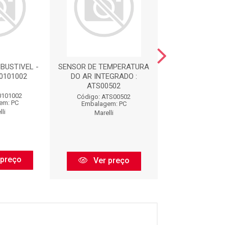
BUSTIVEL -
SENSOR DE TEMPERATURA
INJETOR COMBU
50101002
DO AR INTEGRADO :
IPG002 : 501
ATS00502
0101002
Código: 501
Código: ATS00502
em: PC
Embalagem:
Embalagem: PC
li
Marelli
Marelli
 preço
Ver pr
Ver preço