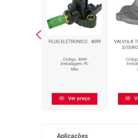
ERRUPTOR DE
PLUG ELETRONICO : 4099
VALVULA 
TURA : 7058676
S/OURO
igo: 7058676
Código: 4099
Código
balagem: PC
Embalagem: PC
Embal
Mte
Mte
Ver preço
Ver preço
V
Aplicações