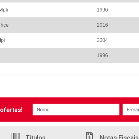
Mpfi
1996
Vhce
2016
Mpi
2004
1996
ofertas!
Títulos
Notas Fiscais