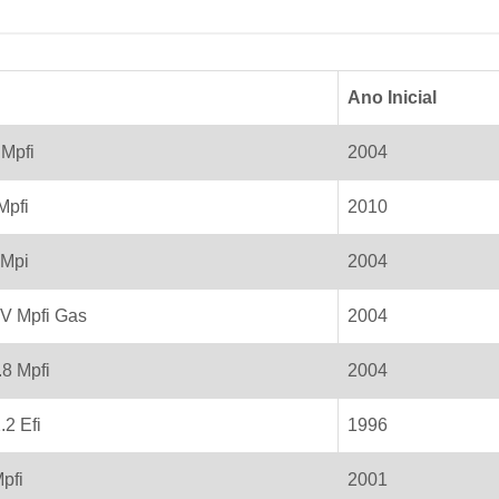
Ano Inicial
 Mpfi
2004
Mpfi
2010
 Mpi
2004
8V Mpfi Gas
2004
8 Mpfi
2004
2 Efi
1996
pfi
2001