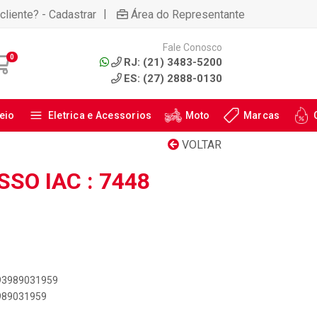
|
cliente? - Cadastrar
Área do Representante
Fale Conosco
0
RJ: (21) 3483-5200
ES: (27) 2888-0130
eio
Eletrica e Acessorios
Moto
Marcas
VOLTAR
SO IAC : 7448
893989031959
3989031959