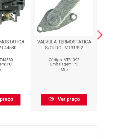
RMOSTATICA
VALVULA TERMOSTATICA
PLUG ELETRONIC
VT44580
S/OURO : VT31392
VT44580
Código: VT31392
Código: 40
em: PC
Embalagem: PC
Embalagem:
e
Mte
Mte
 preço
Ver preço
Ver pr