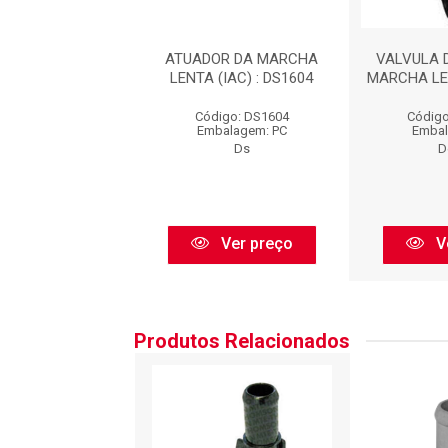
A DE CONTROLE
ATUADOR DA MARCHA
VALVULA 
RCHA LENTA :
LENTA (IAC) : DS1604
MARCHA LE
ICD00124
Código: DS1604
Código
igo: ICD00124
Embalagem: PC
Embal
balagem: PC
Ds
D
Delphi
Ver preço
V
Ver preço
Produtos Relacionados