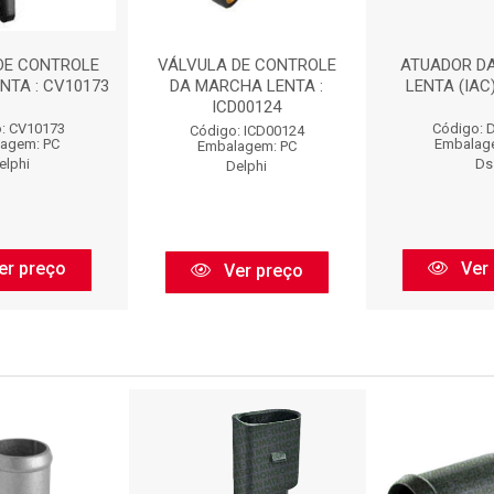
DE CONTROLE
VÁLVULA DE CONTROLE
ATUADOR D
NTA : CV10173
DA MARCHA LENTA :
LENTA (IAC)
ICD00124
: CV10173
Código: 
Código: ICD00124
agem: PC
Embalag
Embalagem: PC
elphi
Ds
Delphi
er preço
Ver 
Ver preço