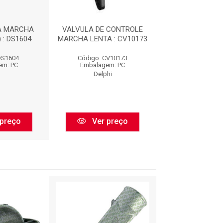
A MARCHA
VALVULA DE CONTROLE
VÁLVULA DE C
 : DS1604
MARCHA LENTA : CV10173
DA MARCHA L
ICD0012
DS1604
Código: CV10173
Código: ICD0
em: PC
Embalagem: PC
Embalagem:
Delphi
Delphi
preço
Ver preço
Ver pr