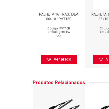
 16 TRAS. IDEA
PALHETA 16 TRAS. IDEA
PALHETA 1
10 : PVT16B
06>10 : PVT16B
06>10
igo: PVT16B
Código: PVT16B
Códig
balagem: PC
Embalagem: PC
Embal
Vto
Vto
Ver preço
Ver preço
V
Produtos Relacionados