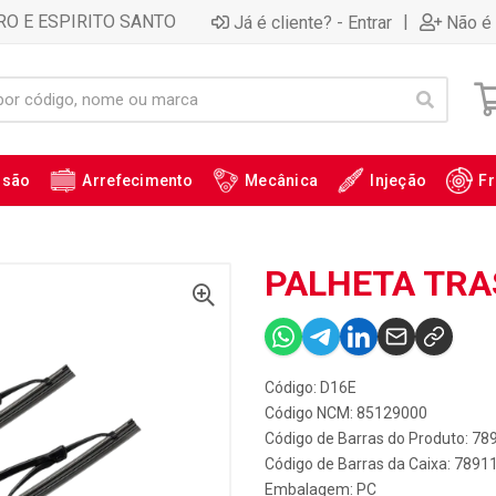
RO E ESPIRITO SANTO
|
Já é cliente? - Entrar
Não é 
ssão
Arrefecimento
Mecânica
Injeção
Fr
PALHETA TRAS
Código: D16E
Código NCM: 85129000
Código de Barras do Produto: 7
Código de Barras da Caixa: 789
Embalagem: PC