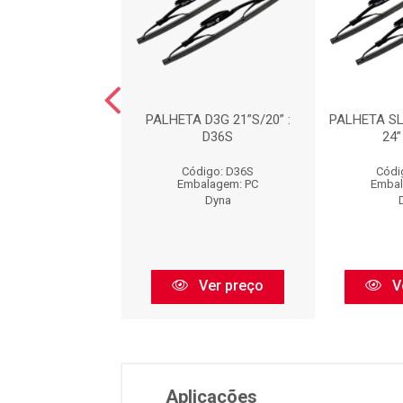
A NOVA SLIM+ -
PALHETA D3G 21”S/20” :
PALHETA SLI
 / 18” : S508
D36S
24”
ódigo: S508
Código: D36S
Códi
balagem: PC
Embalagem: PC
Embal
Dyna
Dyna
Ver preço
Ver preço
V
Aplicações