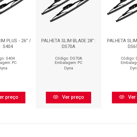
M PLUS - 26” /
PALHETA SLIM BLADE 28” :
PALHETA SLIM 
 : S404
DS70A
DS6
go: S404
Código: DS70A
Código:
agem: PC
Embalagem: PC
Embalag
Dyna
Dyna
Dyn
er preço
Ver preço
Ver