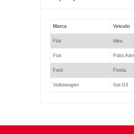
Marca
Veiculo
Fiat
Idea
Fiat
Palio Adve
Ford
Fiesta
Volkswagen
Gol G3