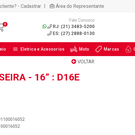
|
cliente? - Cadastrar
Área do Representante
Fale Conosco
0
RJ: (21) 3483-5200
ES: (27) 2888-0130
eio
Eletrica e Acessorios
Moto
Marcas
VOLTAR
EIRA - 16” : D16E
891100016052
1100016052