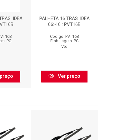
TRAS. IDEA
PALHETA 16 TRAS. IDEA
PALHETA 16 TR
PVT16B
06>10 : PVT16B
06>10 : PV
PVT16B
Código: PVT16B
Código: PV
em: PC
Embalagem: PC
Embalagem:
o
Vto
Vto
preço
Ver preço
Ver pr