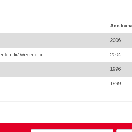
Ano Inicia
2006
nture Iii/ Weeend Iii
2004
1996
1999