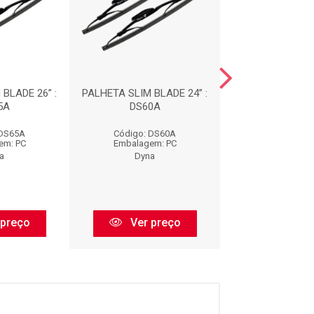
BLADE 26” :
PALHETA SLIM BLADE 24” :
PALHETA SLIM BL
5A
DS60A
DS43A
 DS65A
Código: DS60A
Código: DS
em: PC
Embalagem: PC
Embalagem:
a
Dyna
Dyna
 preço
Ver preço
Ver pr