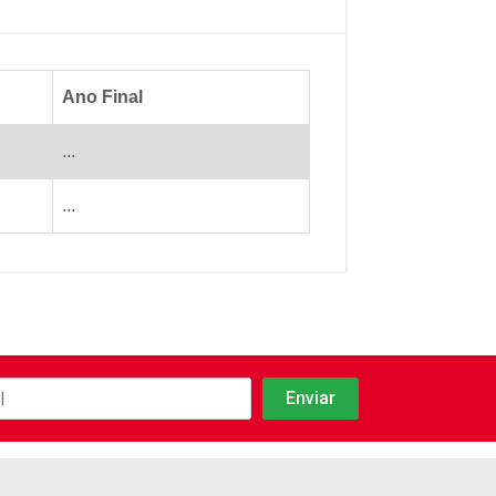
Ano Final
...
...