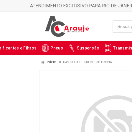
ATENDIMENTO EXCLUSIVO PARA RIO DE JANEI
rificantes e Filtros
Pneus
Suspensão
Transmi
INÍCIO
PASTILHA DE FREIO : PD1533NA