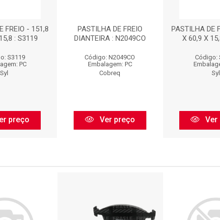
 FREIO - 151,8
PASTILHA DE FREIO
PASTILHA DE F
15,8 : S3119
DIANTEIRA : N2049CO
X 60,9 X 15
o: S3119
Código: N2049CO
Código:
agem: PC
Embalagem: PC
Embalag
Syl
Cobreq
Syl
er preço
Ver preço
Ver 