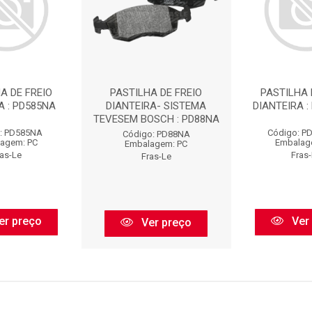
A DE FREIO
PASTILHA DE FREIO
PASTILHA 
A : PD585NA
DIANTEIRA- SISTEMA
DIANTEIRA :
TEVESEM BOSCH : PD88NA
: PD585NA
Código: P
Código: PD88NA
agem: PC
Embalag
Embalagem: PC
ras-Le
Fras
Fras-Le
er preço
Ver
Ver preço