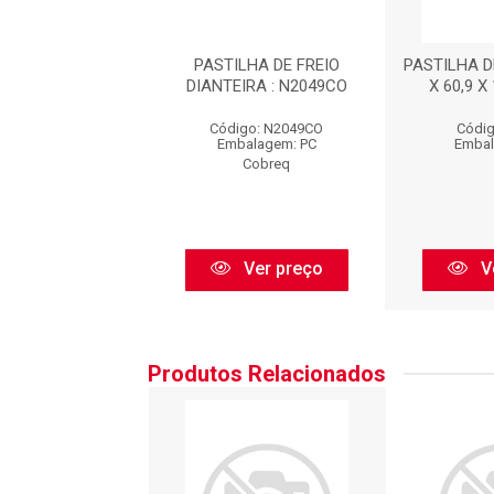
 DE FREIO - 151,8
PASTILHA DE FREIO
PASTILHA DE
 X 15,8 : S3119
DIANTEIRA : N2049CO
X 60,9 X 
digo: S3119
Código: N2049CO
Códig
balagem: PC
Embalagem: PC
Embal
Syl
Cobreq
Ver preço
Ver preço
V
Produtos Relacionados