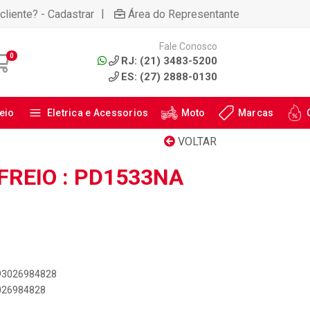
|
cliente? - Cadastrar
Área do Representante
Fale Conosco
0
RJ: (21) 3483-5200
ES: (27) 2888-0130
eio
Eletrica e Acessorios
Moto
Marcas
VOLTAR
FREIO : PD1533NA
893026984828
3026984828