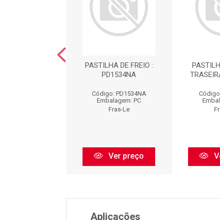
TILHA : PD37
PASTILHA DE FREIO :
PASTILH
PD1534NA
TRASEIR
ódigo: PD37
Código: PD1534NA
Código
balagem: PC
Embalagem: PC
Embal
Fras-Le
Fras-Le
F
Ver preço
Ver preço
V
Aplicações