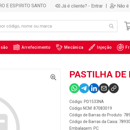
RO E ESPIRITO SANTO
|
Já é cliente? - Entrar
Não é 
ssão
Arrefecimento
Mecânica
Injeção
Fr
PASTILHA DE 
Código: PD1533NA
Código NCM: 87083019
Código de Barras do Produto: 7
Código de Barras da Caixa: 789
Embalagem: PC