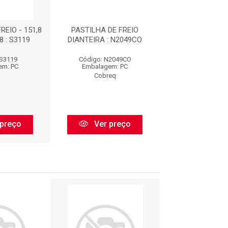
REIO - 151,8
PASTILHA DE FREIO
PASTILHA DE FREI
,8 : S3119
DIANTEIRA : N2049CO
X 60,9 X 15,8 
 S3119
Código: N2049CO
Código: S3
em: PC
Embalagem: PC
Embalagem:
Cobreq
Syl
preço
Ver preço
Ver pr