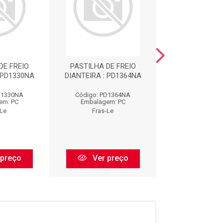
DE FREIO
PASTILHA DE FREIO
PASTILHA DE
 PD1330NA
DIANTEIRA : PD1364NA
TRASEIRA : P
D1330NA
Código: PD1364NA
Código: PD1
em: PC
Embalagem: PC
Embalagem:
-Le
Fras-Le
Fras-Le
 preço
Ver preço
Ver pr