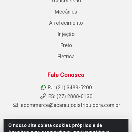
Transmissão
Mecânica
Arrefecimento
Injeção
Freio
Eletrica
Fale Conosco
RJ: (21) 3483-5200
ES: (27) 2888-0130
ecommerce@acaraujodistribuidora.com.br
O nosso site coleta cookies próprios e de
AC Araujo Distribuidora - Rua Carneiro de Campos, 42 -
terceiros para proporcionar uma experiência