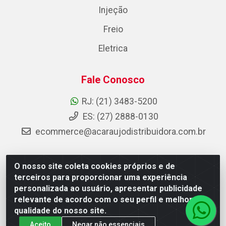
Injeção
Freio
Eletrica
Fale Conosco
RJ: (21) 3483-5200
ES: (27) 2888-0130
ecommerce@acaraujodistribuidora.com.br
O nosso site coleta cookies próprios e de
AC Araujo Distribuidora - Rua Carneiro de Campos, 42 -
terceiros para proporcionar uma experiência
São Cristóvão, Rio de Janeiro/RJ - CEP 20.920-410 -
personalizada ao usuário, apresentar publicidade
CNPJ 08.744.753/0003-85
relevante de acordo com o seu perfil e melhorar a
qualidade do nosso site.
Aceito
Negar não essenciais