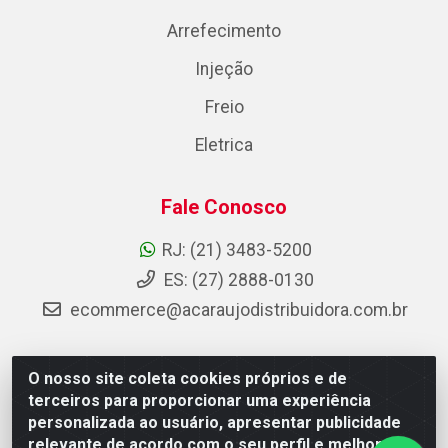
Arrefecimento
Injeção
Freio
Eletrica
Fale Conosco
RJ: (21) 3483-5200
ES: (27) 2888-0130
ecommerce@acaraujodistribuidora.com.br
O nosso site coleta cookies próprios e de
AC Araujo Distribuidora - Rua Carneiro de Campos, 42 -
terceiros para proporcionar uma experiência
São Cristóvão, Rio de Janeiro/RJ - CEP 20.920-410 -
personalizada ao usuário, apresentar publicidade
CNPJ 08.744.753/0003-85
relevante de acordo com o seu perfil e melhorar a