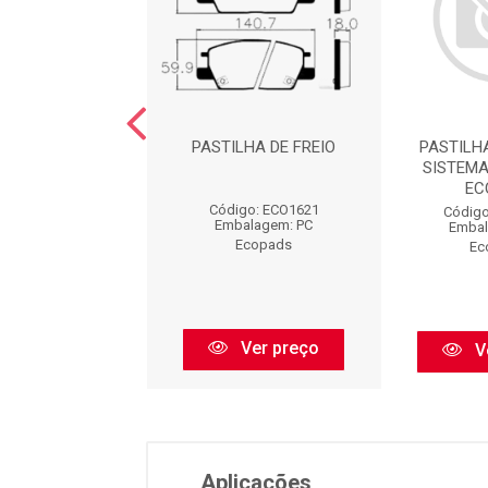
LHA DE FREIO
PASTILHA DE FREIO
PASTILH
SISTEMA
EC
igo: ECO1605
Código: ECO1621
Código
balagem: PC
Embalagem: PC
Embal
Ecopads
Ecopads
Ec
Ver preço
Ver preço
V
Aplicações