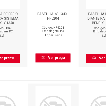
A DE FREIO
PASTILHA =S.1340 :
PASTILHA 
RA SISTEMA
HF5204
DIANTEIRA
X : S1340
BENDIX :
Código: HF5204
o: S1340
Código:
Embalagem: PC
agem: PC
Embalag
Hipper Freios
Syl
Syl
Ver preço
er preço
Ver 