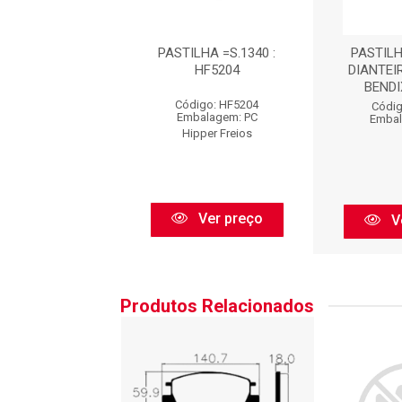
LHA DE FREIO
PASTILHA =S.1340 :
PASTILH
EIRA SISTEMA
HF5204
DIANTEI
DIX : S1340
BENDI
Código: HF5204
digo: S1340
Códig
Embalagem: PC
balagem: PC
Embal
Hipper Freios
Syl
Ver preço
Ver preço
V
Produtos Relacionados