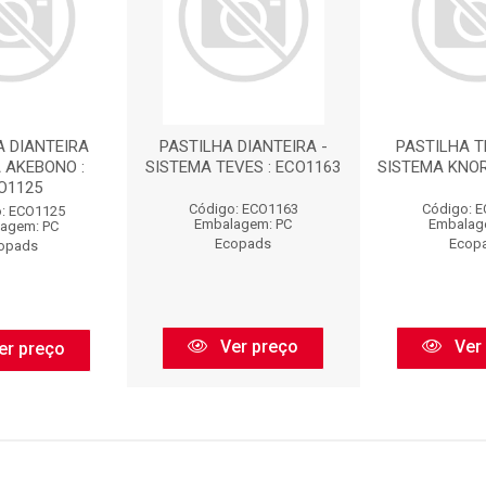
A DIANTEIRA
PASTILHA DIANTEIRA -
PASTILHA T
 AKEBONO :
SISTEMA TEVES : ECO1163
SISTEMA KNOR
O1125
Código: ECO1163
Código: 
: ECO1125
Embalagem: PC
Embalag
agem: PC
Ecopads
Ecop
opads
Ver preço
Ver
er preço