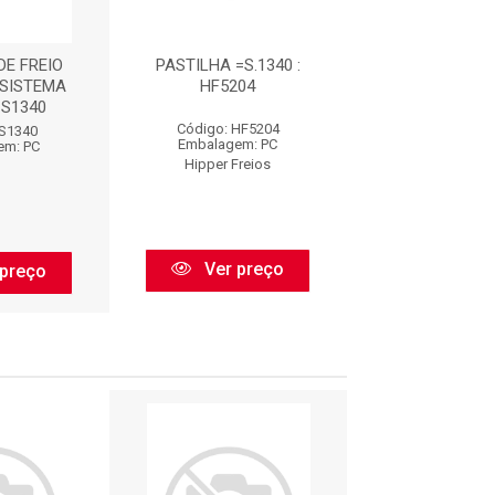
DE FREIO
PASTILHA =S.1340 :
PASTILHA DE
 SISTEMA
HF5204
DIANTEIRA S
 S1340
BENDIX : S
Código: HF5204
 S1340
Código: S1
Embalagem: PC
em: PC
Embalagem:
Hipper Freios
Syl
Ver preço
preço
Ver pr