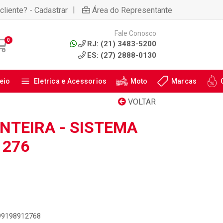
|
cliente? - Cadastrar
Área do Representante
Fale Conosco
0
RJ: (21) 3483-5200
ES: (27) 2888-0130
eio
Eletrica e Acessorios
Moto
Marcas
VOLTAR
NTEIRA - SISTEMA
1276
899198912768