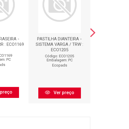
RASEIRA -
PASTILHA DIANTEIRA -
PASTILHA DIAN
R : ECO1169
SISTEMA VARGA / TRW :
SISTEMA K. H
ECO1205
ECO124
ECO1169
Código: ECO1205
Código: ECO
em: PC
Embalagem: PC
Embalagem:
ads
Ecopads
Ecopad
 preço
Ver preço
Ver pr