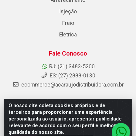
Arrefecimento
Injeção
Freio
Eletrica
Fale Conosco
RJ: (21) 3483-5200
ES: (27) 2888-0130
ecommerce@acaraujodistribuidora.com.br
O nosso site coleta cookies próprios e de
AC Araujo Distribuidora - Rua Carneiro de Campos, 42 -
terceiros para proporcionar uma experiência
São Cristóvão, Rio de Janeiro/RJ - CEP 20.920-410 -
personalizada ao usuário, apresentar publicidade
CNPJ 08.744.753/0003-85
relevante de acordo com o seu perfil e melhorar a
qualidade do nosso site.