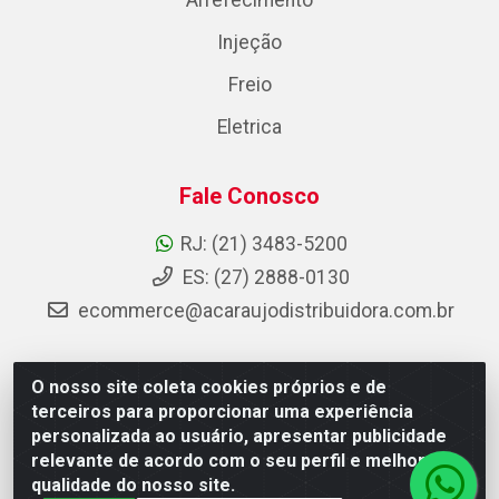
Arrefecimento
Injeção
Freio
Eletrica
Fale Conosco
RJ: (21) 3483-5200
ES: (27) 2888-0130
ecommerce@acaraujodistribuidora.com.br
O nosso site coleta cookies próprios e de
AC Araujo Distribuidora - Rua Carneiro de Campos, 42 -
terceiros para proporcionar uma experiência
São Cristóvão, Rio de Janeiro/RJ - CEP 20.920-410 -
personalizada ao usuário, apresentar publicidade
CNPJ 08.744.753/0003-85
relevante de acordo com o seu perfil e melhorar a
qualidade do nosso site.