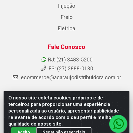
Injeção
Freio
Eletrica
Fale Conosco
RJ: (21) 3483-5200
ES: (27) 2888-0130
ecommerce@acaraujodistribuidora.com.br
O nosso site coleta cookies próprios e de
AC Araujo Distribuidora - Rua Carneiro de Campos, 42 -
terceiros para proporcionar uma experiência
São Cristóvão, Rio de Janeiro/RJ - CEP 20.920-410 -
personalizada ao usuário, apresentar publicidade
CNPJ 08.744.753/0003-85
relevante de acordo com o seu perfil e melhorar a
qualidade do nosso site.
Aceito
Negar não essenciais