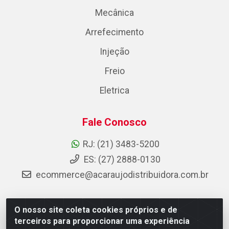
Mecânica
Arrefecimento
Injeção
Freio
Eletrica
Fale Conosco
RJ: (21) 3483-5200
ES: (27) 2888-0130
ecommerce@acaraujodistribuidora.com.br
O nosso site coleta cookies próprios e de
AC Araujo Distribuidora - Rua Carneiro de Campos, 42 -
terceiros para proporcionar uma experiência
São Cristóvão, Rio de Janeiro/RJ - CEP 20.920-410 -