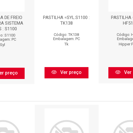
A DE FREIO
PASTILHA =SYL.S1100 :
PASTILHA =
RA SISTEMA
TK138
HF51
 : S1100
Código: TK138
Código: 
o: S1100
Embalagem: PC
Embalag
agem: PC
Tk
Hipper 
Syl
Ver preço
Ver 
er preço