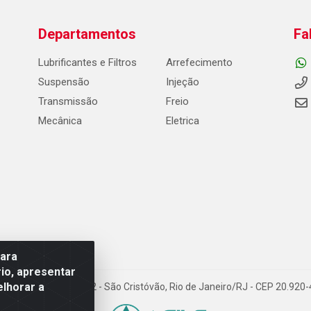
Departamentos
Fa
Lubrificantes e Filtros
Arrefecimento
Suspensão
Injeção
Transmissão
Freio
Mecânica
Eletrica
para
io, apresentar
elhorar a
Carneiro de Campos, 42 - São Cristóvão, Rio de Janeiro/RJ - CEP 20.92