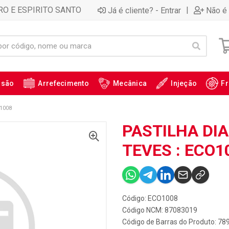
RO E ESPIRITO SANTO
|
Já é cliente? - Entrar
Não é 
ssão
Arrefecimento
Mecânica
Injeção
Fr
1008
PASTILHA DIA
TEVES : ECO1
Código: ECO1008
Código NCM: 87083019
Código de Barras do Produto: 7