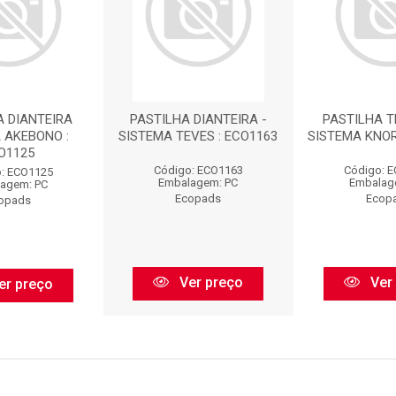
A DIANTEIRA
PASTILHA DIANTEIRA -
PASTILHA T
 AKEBONO :
SISTEMA TEVES : ECO1163
SISTEMA KNOR
O1125
Código: ECO1163
Código: 
: ECO1125
Embalagem: PC
Embalag
agem: PC
Ecopads
Ecop
opads
Ver preço
Ver
er preço