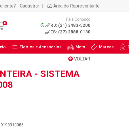
|
cliente? - Cadastrar
Área do Representante
Fale Conosco
0
RJ: (21) 3483-5200
ES: (27) 2888-0130
eio
Eletrica e Acessorios
Moto
Marcas
VOLTAR
NTEIRA - SISTEMA
008
899198910085