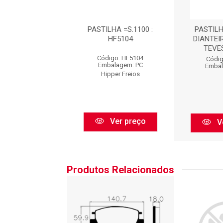
HA =SYL.S1100 :
PASTILHA =S.1100 :
PASTILH
TK138
HF5104
DIANTEI
TEVES
digo: TK138
Código: HF5104
Códig
balagem: PC
Embalagem: PC
Embal
Tk
Hipper Freios
Ver preço
Ver preço
V
Produtos Relacionados