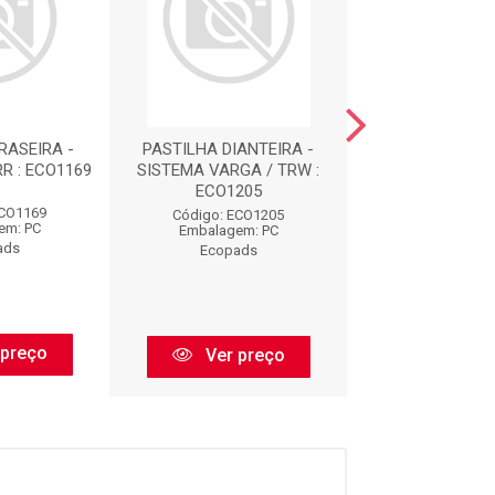
RASEIRA -
PASTILHA DIANTEIRA -
PASTILHA DIAN
R : ECO1169
SISTEMA VARGA / TRW :
SISTEMA K. H
ECO1205
ECO124
ECO1169
Código: ECO1205
Código: ECO
em: PC
Embalagem: PC
Embalagem:
ads
Ecopads
Ecopad
 preço
Ver preço
Ver pr