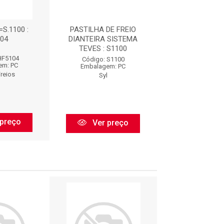
S.1100 :
PASTILHA DE FREIO
PASTILHA =SYL.
04
DIANTEIRA SISTEMA
TK138
TEVES : S1100
HF5104
Código: TK
Código: S1100
em: PC
Embalagem:
Embalagem: PC
Freios
Tk
Syl
preço
Ver pr
Ver preço