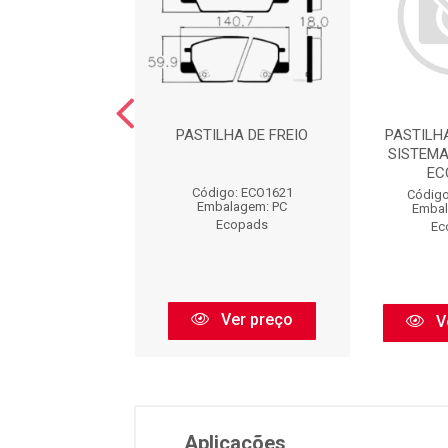
LHA DE FREIO
PASTILHA DE FREIO
PASTILH
SISTEMA
EC
igo: ECO1580
Código: ECO1621
Código
balagem: PC
Embalagem: PC
Embal
Ecopads
Ecopads
Ec
Ver preço
Ver preço
V
Aplicações