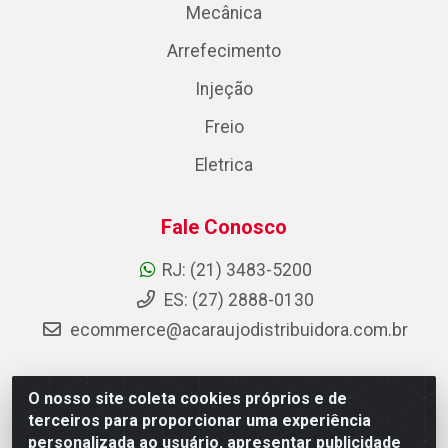
Mecânica
Arrefecimento
Injeção
Freio
Eletrica
Fale Conosco
RJ: (21) 3483-5200
ES: (27) 2888-0130
ecommerce@acaraujodistribuidora.com.br
O nosso site coleta cookies próprios e de
AC Araujo Distribuidora - Rua Carneiro de Campos, 42 -
terceiros para proporcionar uma experiência
São Cristóvão, Rio de Janeiro/RJ - CEP 20.920-410 -
personalizada ao usuário, apresentar publicidade