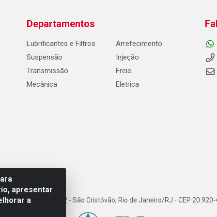
Departamentos
Fa
Lubrificantes e Filtros
Arrefecimento
Suspensão
Injeção
Transmissão
Freio
Mecânica
Eletrica
para
io, apresentar
elhorar a
Carneiro de Campos, 42 - São Cristóvão, Rio de Janeiro/RJ - CEP 20.92