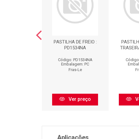
TILHA : PD37
PASTILHA DE FREIO :
PASTILH
PD1534NA
TRASEIR
ódigo: PD37
Código: PD1534NA
Código
balagem: PC
Embalagem: PC
Embal
Fras-Le
Fras-Le
F
Ver preço
Ver preço
V
Aplicações