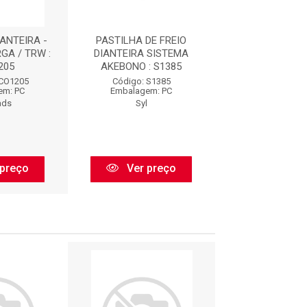
ANTEIRA -
PASTILHA DE FREIO
PASTILHA DE F
GA / TRW :
DIANTEIRA SISTEMA
SISTEMA VA
205
AKEBONO : S1385
DIANTEIRO (146,0 
ECO1205
Código: S1385
Código: N13
em: PC
Embalagem: PC
Embalagem:
ads
Syl
Cobreq
preço
Ver preço
Ver pr