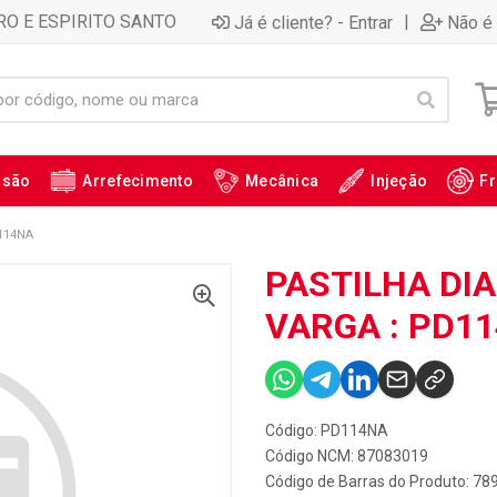
RO E ESPIRITO SANTO
|
Já é cliente? - Entrar
Não é 
ssão
Arrefecimento
Mecânica
Injeção
Fr
114NA
PASTILHA DIA
VARGA : PD1
Código: PD114NA
Código NCM: 87083019
Código de Barras do Produto: 7