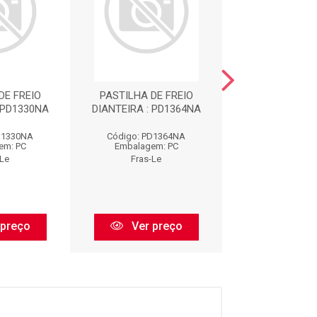
DE FREIO
PASTILHA DE FREIO
PASTILHA DE
 PD1330NA
DIANTEIRA : PD1364NA
TRASEIRA : P
D1330NA
Código: PD1364NA
Código: PD1
em: PC
Embalagem: PC
Embalagem:
-Le
Fras-Le
Fras-Le
 preço
Ver preço
Ver pr