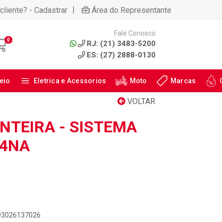
|
cliente? - Cadastrar
Área do Representante
Fale Conosco
0
RJ: (21) 3483-5200
ES: (27) 2888-0130
eio
Eletrica e Acessorios
Moto
Marcas
VOLTAR
NTEIRA - SISTEMA
14NA
893026137026