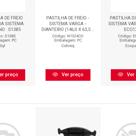
A DE FREIO
PASTILHA DE FREIO -
PASTILHA DI
RA SISTEMA
SISTEMA VARGA -
SISTEMA VAR
O : S1385
DIANTEIRO (146,0 X 63,5 ...
ECO1
o: S1385
Código: N1324CO
Código: 
agem: PC
Embalagem: PC
Embalag
Syl
Cobreq
Ecop
er preço
Ver preço
Ver 