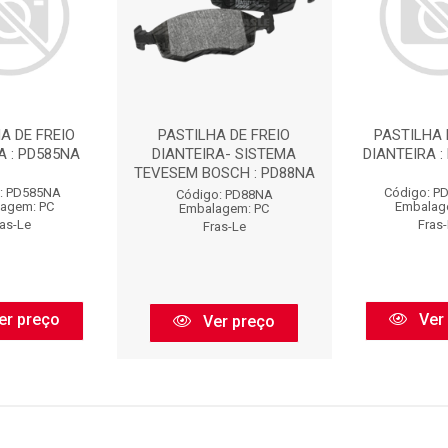
A DE FREIO
PASTILHA DE FREIO
PASTILHA 
A : PD585NA
DIANTEIRA- SISTEMA
DIANTEIRA :
TEVESEM BOSCH : PD88NA
: PD585NA
Código: P
Código: PD88NA
agem: PC
Embalag
Embalagem: PC
ras-Le
Fras
Fras-Le
er preço
Ver
Ver preço