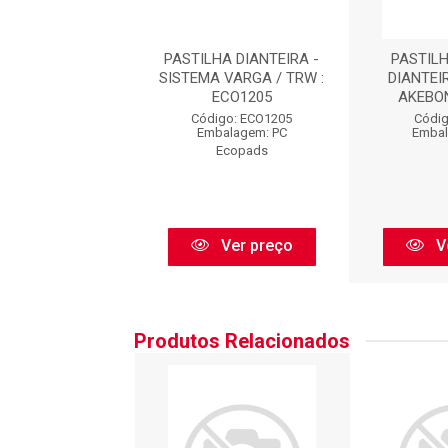
LHA DE FREIO -
PASTILHA DIANTEIRA -
PASTILH
EMA VARGA -
SISTEMA VARGA / TRW :
DIANTEI
 (146,0 X 63,5 ...
ECO1205
AKEBON
igo: N1324CO
Código: ECO1205
Códig
balagem: PC
Embalagem: PC
Embal
Cobreq
Ecopads
Ver preço
Ver preço
V
Produtos Relacionados