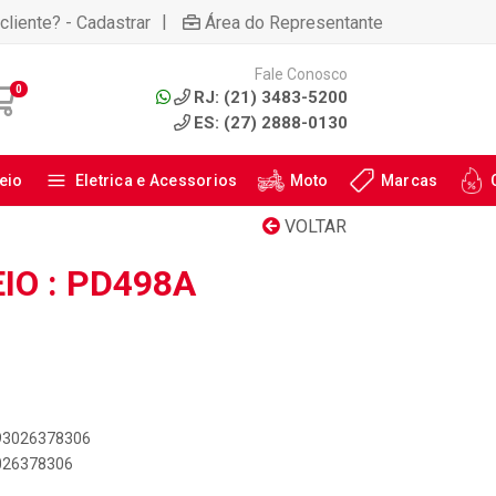
|
cliente? - Cadastrar
Área do Representante
Fale Conosco
0
RJ: (21) 3483-5200
ES: (27) 2888-0130
eio
Eletrica e Acessorios
Moto
Marcas
VOLTAR
IO : PD498A
893026378306
3026378306