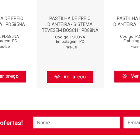
A DE FREIO
PASTILHA DE FREIO
PASTILHA 
A : PD585NA
DIANTEIRA- SISTEMA
DIANTEIRA :
TEVESEM BOSCH : PD88NA
: PD585NA
Código: P
Código: PD88NA
agem: PC
Embalag
Embalagem: PC
ras-Le
Fras
Fras-Le
er preço
Ver
Ver preço
ofertas!