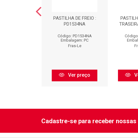
TILHA : PD37
PASTILHA DE FREIO :
PASTILH
PD1534NA
TRASEIR
ódigo: PD37
Código: PD1534NA
Código
balagem: PC
Embalagem: PC
Embal
Fras-Le
Fras-Le
F
Ver preço
Ver preço
V
Cadastre-se para receber nossas 