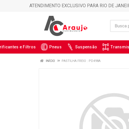
ATENDIMENTO EXCLUSIVO PARA RIO DE JANEI
rificantes e Filtros
Pneus
Suspensão
Transmi
INÍCIO
PASTILHA FREIO : PD498A