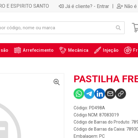
RO E ESPIRITO SANTO
|
Já é cliente? - Entrar
Não é 
ssão
Arrefecimento
Mecânica
Injeção
Fr
PASTILHA FRE
Código: PD498A
Código NCM: 87083019
Código de Barras do Produto: 7
Código de Barras da Caixa: 789
Embalagem: PC