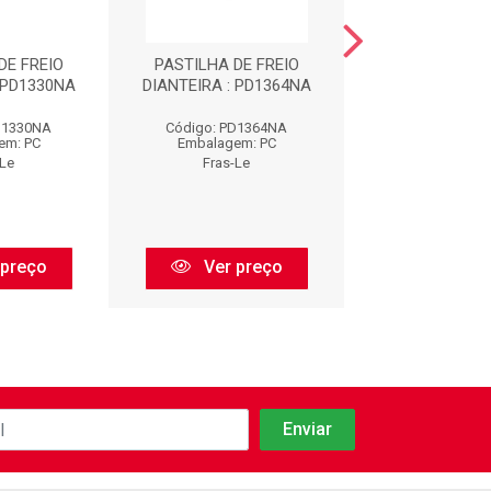
DE FREIO
PASTILHA DE FREIO
PASTILHA DE
 PD1330NA
DIANTEIRA : PD1364NA
TRASEIRA : P
D1330NA
Código: PD1364NA
Código: PD1
em: PC
Embalagem: PC
Embalagem:
-Le
Fras-Le
Fras-Le
 preço
Ver preço
Ver pr