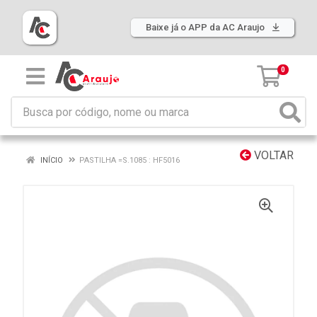
Baixe já o APP da AC Araujo
0
VOLTAR
INÍCIO
PASTILHA =S.1085 : HF5016