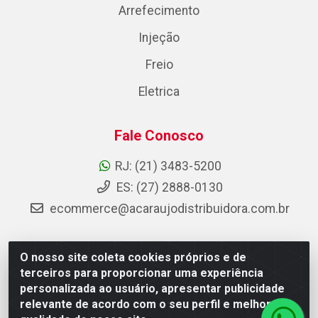
Arrefecimento
Injeção
Freio
Eletrica
Fale Conosco
RJ: (21) 3483-5200
ES: (27) 2888-0130
ecommerce@acaraujodistribuidora.com.br
O nosso site coleta cookies próprios e de
AC Araujo Distribuidora - Rua Carneiro de Campos, 42 -
terceiros para proporcionar uma experiência
São Cristóvão, Rio de Janeiro/RJ - CEP 20.920-410 -
personalizada ao usuário, apresentar publicidade
CNPJ 08.744.753/0003-85
relevante de acordo com o seu perfil e melhorar a