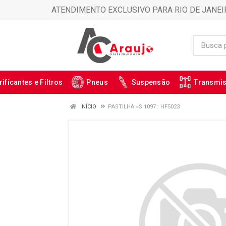
ATENDIMENTO EXCLUSIVO PARA RIO DE JANEI
rificantes e Filtros
Pneus
Suspensão
Transmi
INÍCIO
PASTILHA =S.1097 : HF5023