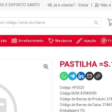
RO E ESPIRITO SANTO
|
Já é cliente? - Entrar
Não é 
ssão
Arrefecimento
Mecânica
Injeção
Fr
PASTILHA =S.
Código: HF5023
Código NCM: 87083090
Código de Barras do Produto: 21
Código de Barras da Caixa: 2186
Embalagem: PC