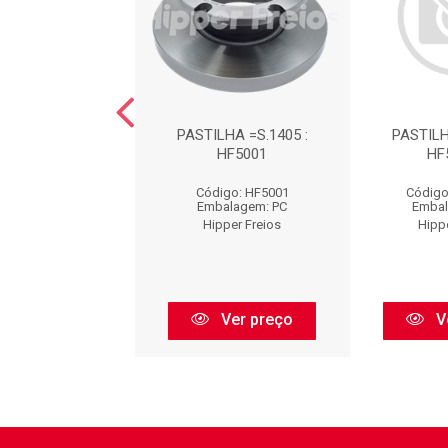
LHA =S.1229 :
PASTILHA =S.1405 :
PASTILH
HF5014
HF5001
HF
digo: HF5014
Código: HF5001
Código
balagem: PC
Embalagem: PC
Embal
pper Freios
Hipper Freios
Hipp
Ver preço
Ver preço
V