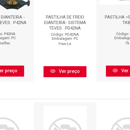
 DIANTEIRA -
PASTILHA DE FREIO
PASTILHA =S
EVES : P42NA
DIANTEIRA- SISTEMA
TK8
TEVES : PD42NA
o: P42NA
Código:
Código: PD42NA
agem: PC
Embalag
Embalagem: PC
naflex
Tk
Fras-Le
er preço
Ver 
Ver preço