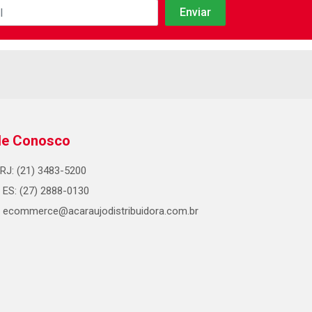
le Conosco
RJ: (21) 3483-5200
ES: (27) 2888-0130
ecommerce@acaraujodistribuidora.com.br