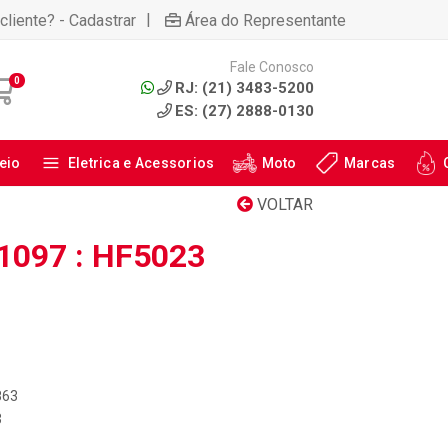
|
cliente? - Cadastrar
Área do Representante
Fale Conosco
0
RJ: (21) 3483-5200
ES: (27) 2888-0130
eio
Eletrica e Acessorios
Moto
Marcas
VOLTAR
1097 : HF5023
863
3