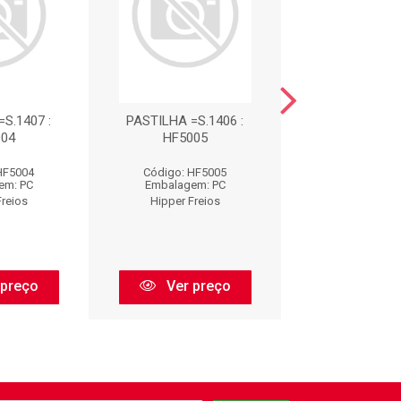
S.1407 :
PASTILHA =S.1406 :
PASTILHA =S.
04
HF5005
HF5006
HF5004
Código: HF5005
Código: HF
em: PC
Embalagem: PC
Embalagem:
Freios
Hipper Freios
Hipper Fre
 preço
Ver preço
Ver pr