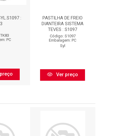
YL.S1097 :
PASTILHA DE FREIO
PASTILHA DIAN
3
DIANTEIRA SISTEMA
SISTEMA TEVES
TEVES : S1097
 TK83
Código: P4
Código: S1097
em: PC
Embalagem:
Embalagem: PC
Lonaflex
Syl
preço
Ver pr
Ver preço