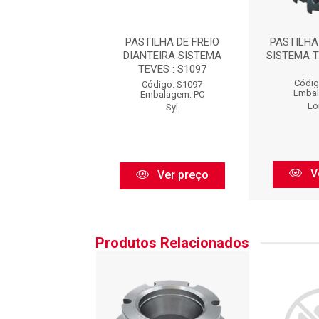
HA =SYL.S1097 :
PASTILHA DE FREIO
PASTILHA
TK83
DIANTEIRA SISTEMA
SISTEMA T
TEVES : S1097
ódigo: TK83
Códig
Código: S1097
balagem: PC
Embal
Embalagem: PC
Tk
Lo
Syl
Ver preço
V
Ver preço
Produtos Relacionados