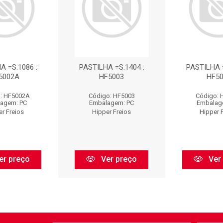
A =S.1086 :
PASTILHA =S.1404 :
PASTILHA =
5002A
HF5003
HF50
: HF5002A
Código: HF5003
Código: 
agem: PC
Embalagem: PC
Embalag
er Freios
Hipper Freios
Hipper 
er preço
Ver preço
Ver