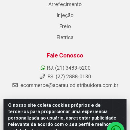
Arrefecimento
Injeção
Freio
Eletrica
Fale Conosco
RJ: (21) 3483-5200
ES: (27) 2888-0130
ecommerce@acaraujodistribuidora.com.br
O nosso site coleta cookies próprios e de
AC Araujo Distribuidora - Rua Carneiro de Campos, 42 -
terceiros para proporcionar uma experiência
São Cristóvão, Rio de Janeiro/RJ - CEP 20.920-410 -
personalizada ao usuário, apresentar publicidade
CNPJ 08.744.753/0003-85
relevante de acordo com o seu perfil e melhorar a