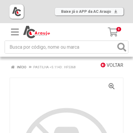
Baixe já o APP da AC Araujo
0
VOLTAR
INÍCIO
PASTILHA =S.1143 : HF5368