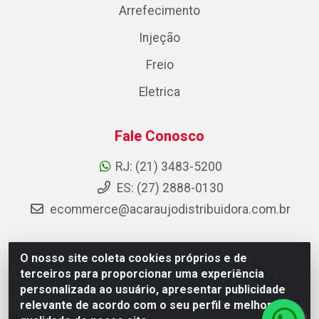
Arrefecimento
Injeção
Freio
Eletrica
Fale Conosco
RJ: (21) 3483-5200
ES: (27) 2888-0130
ecommerce@acaraujodistribuidora.com.br
O nosso site coleta cookies próprios e de
AC Araujo Distribuidora - Rua Carneiro de Campos, 42 -
terceiros para proporcionar uma experiência
São Cristóvão, Rio de Janeiro/RJ - CEP 20.920-410 -
personalizada ao usuário, apresentar publicidade
CNPJ 08.744.753/0003-85
relevante de acordo com o seu perfil e melhorar a