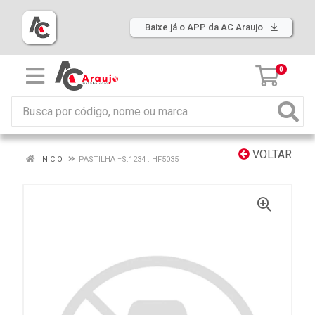
Baixe já o APP da AC Araujo
0
VOLTAR
INÍCIO
PASTILHA =S.1234 : HF5035