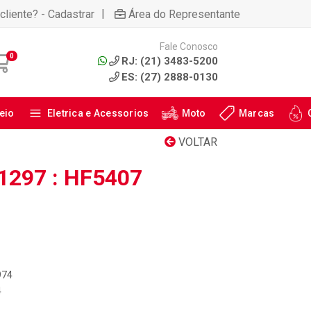
|
cliente? - Cadastrar
Área do Representante
Fale Conosco
0
RJ: (21) 3483-5200
ES: (27) 2888-0130
eio
Eletrica e Acessorios
Moto
Marcas
VOLTAR
1297 : HF5407
974
4