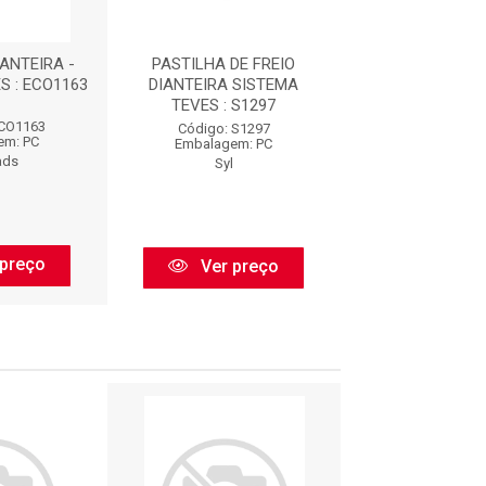
ANTEIRA -
PASTILHA DE FREIO
PASTILHA DE F
S : ECO1163
DIANTEIRA SISTEMA
SISTEMA TE
TEVES : S1297
DIANTEIRO (156,0 
ECO1163
Código: S1297
Código: N7
em: PC
Embalagem: PC
Embalagem:
ads
Syl
Cobreq
preço
Ver preço
Ver pr