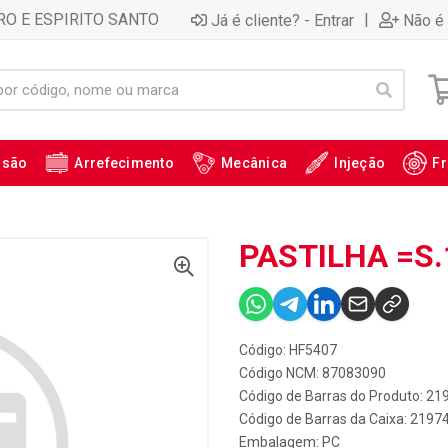
RO E ESPIRITO SANTO
|
Já é cliente? - Entrar
Não é 
ssão
Arrefecimento
Mecânica
Injeção
Fr
PASTILHA =S.
Código: HF5407
Código NCM: 87083090
Código de Barras do Produto: 21
Código de Barras da Caixa: 2197
Embalagem: PC