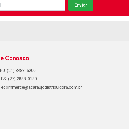
le Conosco
RJ: (21) 3483-5200
ES: (27) 2888-0130
ecommerce@acaraujodistribuidora.com.br