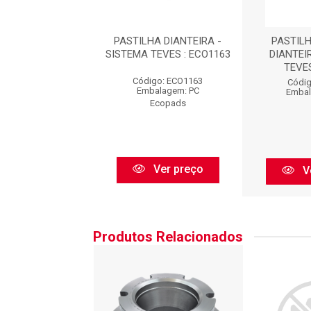
LHA DE FREIO -
PASTILHA DIANTEIRA -
PASTILH
EMA TEVES -
SISTEMA TEVES : ECO1163
DIANTEI
 (156,0 X 69,5 ...
TEVES
Código: ECO1163
igo: N725CO
Códig
Embalagem: PC
balagem: PC
Embal
Ecopads
Cobreq
Ver preço
Ver preço
V
Produtos Relacionados