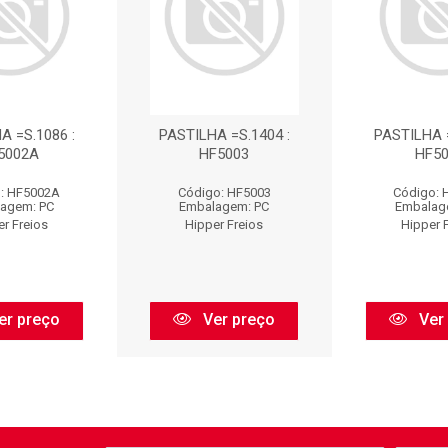
A =S.1086 :
PASTILHA =S.1404 :
PASTILHA =
5002A
HF5003
HF50
: HF5002A
Código: HF5003
Código: 
agem: PC
Embalagem: PC
Embalag
er Freios
Hipper Freios
Hipper 
er preço
Ver preço
Ver