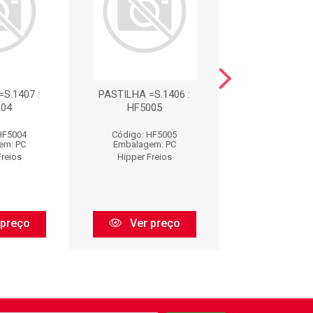
S.1407 :
PASTILHA =S.1406 :
PASTILHA =S.
04
HF5005
HF5006
HF5004
Código: HF5005
Código: HF
em: PC
Embalagem: PC
Embalagem:
Freios
Hipper Freios
Hipper Fre
 preço
Ver preço
Ver pr