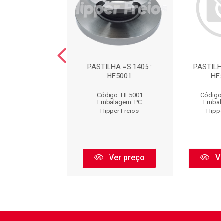
LHA =S.1229 :
PASTILHA =S.1405 :
PASTILH
HF5014
HF5001
HF
digo: HF5014
Código: HF5001
Código
balagem: PC
Embalagem: PC
Embal
pper Freios
Hipper Freios
Hipp
Ver preço
Ver preço
V