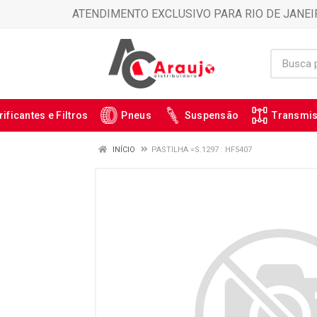
ATENDIMENTO EXCLUSIVO PARA RIO DE JANEI
rificantes e Filtros
Pneus
Suspensão
Transmi
INÍCIO
PASTILHA =S.1297 : HF5407