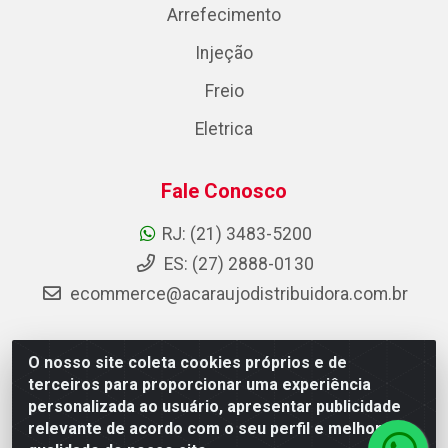
Arrefecimento
Injeção
Freio
Eletrica
Fale Conosco
RJ: (21) 3483-5200
ES: (27) 2888-0130
ecommerce@acaraujodistribuidora.com.br
O nosso site coleta cookies próprios e de
AC Araujo Distribuidora - Rua Carneiro de Campos, 42 -
terceiros para proporcionar uma experiência
São Cristóvão, Rio de Janeiro/RJ - CEP 20.920-410 -
personalizada ao usuário, apresentar publicidade
CNPJ 08.744.753/0003-85
relevante de acordo com o seu perfil e melhorar a