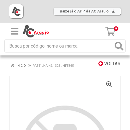
Baixe já o APP da AC Araujo
0
VOLTAR
INÍCIO
PASTILHA =S.1326 : HF5365