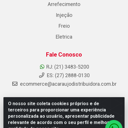
Arrefecimento
Injeção
Freio
Eletrica
Fale Conosco
RJ: (21) 3483-5200
ES: (27) 2888-0130
ecommerce@acaraujodistribuidora.com.br
O nosso site coleta cookies próprios e de
AC Araujo Distribuidora - Rua Carneiro de Campos, 42 -
terceiros para proporcionar uma experiência
São Cristóvão, Rio de Janeiro/RJ - CEP 20.920-410 -
personalizada ao usuário, apresentar publicidade
CNPJ 08.744.753/0003-85
relevante de acordo com o seu perfil e melhorar a