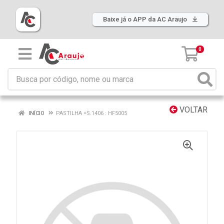
Baixe já o APP da AC Araujo
0
VOLTAR
INÍCIO
PASTILHA =S.1406 : HF5005