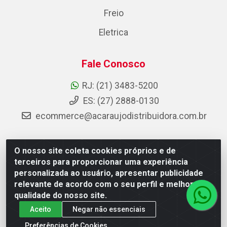
Freio
Eletrica
Fale Conosco
RJ: (21) 3483-5200
ES: (27) 2888-0130
ecommerce@acaraujodistribuidora.com.br
O nosso site coleta cookies próprios e de
AC Araujo Distribuidora - Rua Carneiro de Campos, 42 -
terceiros para proporcionar uma experiência
São Cristóvão, Rio de Janeiro/RJ - CEP 20.920-410 -
personalizada ao usuário, apresentar publicidade
CNPJ 08.744.753/0003-85
relevante de acordo com o seu perfil e melhorar a
qualidade do nosso site.
Aceito
Negar não essenciais
Preferências de Cookies