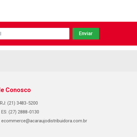
le Conosco
RJ: (21) 3483-5200
ES: (27) 2888-0130
ecommerce@acaraujodistribuidora.com.br