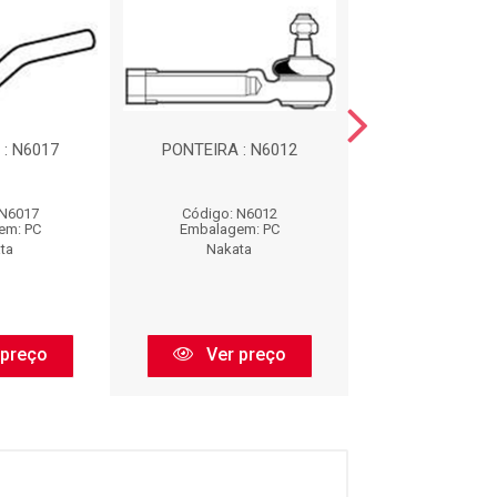
: N6017
PONTEIRA : N6012
PIVO : N1
 N6017
Código: N6012
Código: N1
em: PC
Embalagem: PC
Embalagem:
ta
Nakata
Nakata
 preço
Ver preço
Ver pr