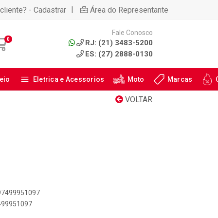
|
cliente? - Cadastrar
Área do Representante
Fale Conosco
0
RJ: (21) 3483-5200
ES: (27) 2888-0130
eio
Eletrica e Acessorios
Moto
Marcas
VOLTAR
897499951097
7499951097