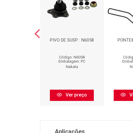
E SUSP. : N1065
PIVO DE SUSP. : N6058
PONTEI
digo: N1065
Código: N6058
Códig
balagem: PC
Embalagem: PC
Embal
Nakata
Nakata
N
Ver preço
Ver preço
V
Aplicações