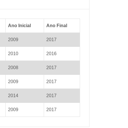
Ano Inicial
Ano Final
2009
2017
2010
2016
2008
2017
2009
2017
2014
2017
2009
2017