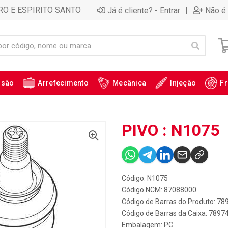
RO E ESPIRITO SANTO
|
Já é cliente? - Entrar
Não é 
ssão
Arrefecimento
Mecânica
Injeção
Fr
PIVO : N1075
Código: N1075
Código NCM: 87088000
Código de Barras do Produto: 7
Código de Barras da Caixa: 789
Embalagem: PC