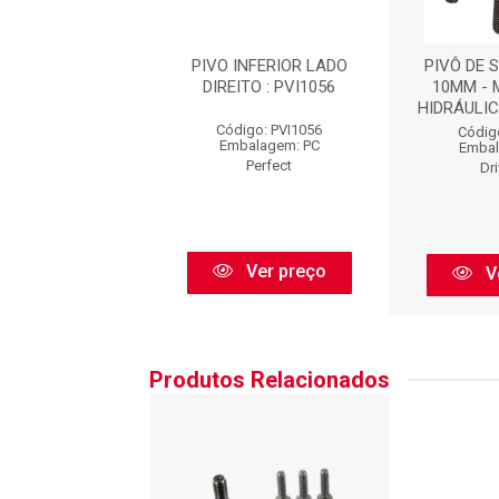
 REF.:PVI1056
PIVO INFERIOR LADO
PIVÔ DE 
DIREITO : PVI1056
10MM - 
HIDRÁULICO
digo: PI075
Código: PVI1056
Códig
balagem: PC
Embalagem: PC
Embal
VOLDA
Perfect
Dr
Ver preço
Ver preço
V
Produtos Relacionados