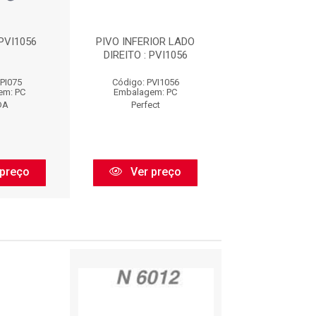
:PVI1056
PIVO INFERIOR LADO
PIVÔ DE SUSP
DIREITO : PVI1056
10MM - MECÂ
HIDRÁULICO - DI
 PI075
Código: PVI1056
Código: JE5
em: PC
Embalagem: PC
Embalagem:
DA
Perfect
Driveway
preço
Ver preço
Ver pr