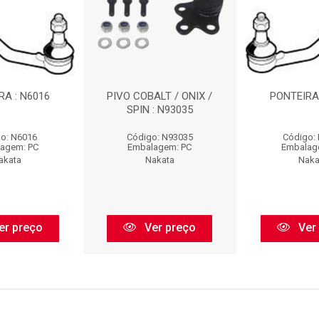
RA : N6016
PIVO COBALT / ONIX /
PONTEIRA 
SPIN : N93035
o: N6016
Código: N93035
Código:
agem: PC
Embalagem: PC
Embalag
akata
Nakata
Naka
er preço
Ver preço
Ver