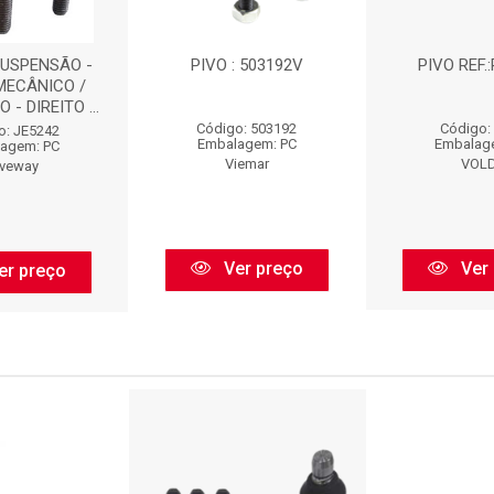
SUSPENSÃO -
PIVO : 503192V
PIVO REF.
MECÂNICO /
 - DIREITO ...
Código: 503192
Código:
o: JE5242
Embalagem: PC
Embalag
agem: PC
Viemar
VOL
iveway
Ver preço
Ver 
er preço