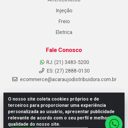
Injeção
Freio
Eletrica
Fale Conosco
RJ: (21) 3483-5200
ES: (27) 2888-0130
ecommerce@acaraujodistribuidora.com.br
O nosso site coleta cookies próprios e de
AC Araujo Distribuidora - Rua Carneiro de Campos, 42 -
terceiros para proporcionar uma experiência
São Cristóvão, Rio de Janeiro/RJ - CEP 20.920-410 -
personalizada ao usuário, apresentar publicidade
CNPJ 08.744.753/0003-85
relevante de acordo com o seu perfil e melhorar a
qualidade do nosso site.