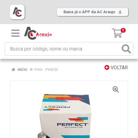
Baixe já o APP da AC Araujo
0
VOLTAR
INÍCIO
PIVO : PVI0131