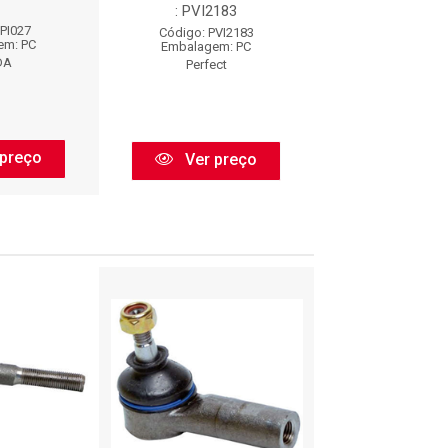
: PVI2183
 PI027
Código: N9
Código: PVI2183
em: PC
Embalagem:
Embalagem: PC
DA
Nakata
Perfect
preço
Ver pr
Ver preço