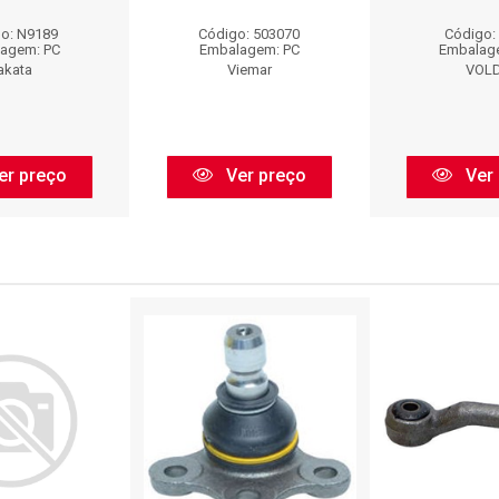
o: N9189
Código: 503070
Código:
agem: PC
Embalagem: PC
Embalag
akata
Viemar
VOL
er preço
Ver preço
Ver 