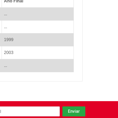
Ano Final
...
...
1999
2003
...