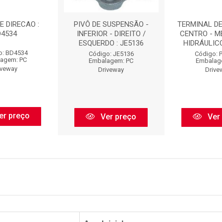
E DIRECAO :
PIVÔ DE SUSPENSÃO -
TERMINAL DE
D4534
INFERIOR - DIREITO /
CENTRO - M
ESQUERDO : JE5136
HIDRÁULICO 
o: BD4534
Código: JE5136
Código: 
agem: PC
Embalagem: PC
Embalag
iveway
Driveway
Drive
er preço
Ver preço
Ver