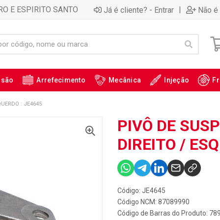
RO E ESPIRITO SANTO
|
Já é cliente? - Entrar
Não é 
ssão
Arrefecimento
Mecânica
Injeção
Fr
QUERDO : JE4645
PIVÔ DE SUS
DIREITO / ES
Código: JE4645
Código NCM: 87089990
Código de Barras do Produto: 7