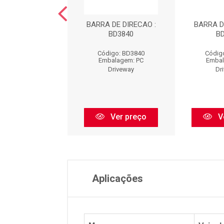
 DE DIRECAO :
BARRA DE DIRECAO :
BARRA D
BD3778
BD3840
B
digo: BD3778
Código: BD3840
Códig
balagem: PC
Embalagem: PC
Embal
Driveway
Driveway
Dr
Ver preço
Ver preço
V
Aplicações