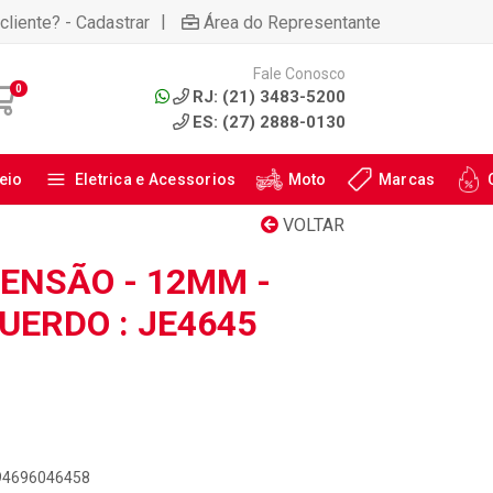
|
cliente? - Cadastrar
Área do Representante
Fale Conosco
0
RJ: (21) 3483-5200
ES: (27) 2888-0130
eio
Eletrica e Acessorios
Moto
Marcas
VOLTAR
PENSÃO - 12MM -
QUERDO : JE4645
894696046458