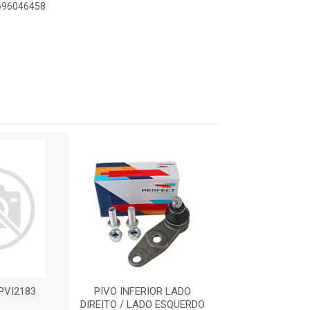
4696046458
:PVI2183
PIVO INFERIOR LADO
PIVO DE SUSP
DIREITO / LADO ESQUERDO
N9189