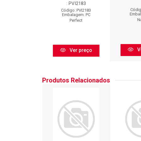
: PVI2183
digo: PI027
Códig
Código: PVI2183
balagem: PC
Embal
Embalagem: PC
VOLDA
N
Perfect
Ver preço
V
Ver preço
Produtos Relacionados