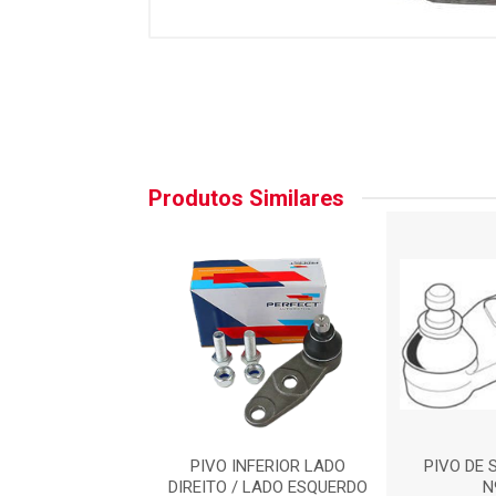
Produtos Similares
 REF.:PVI2183
PIVO INFERIOR LADO
PIVO DE 
DIREITO / LADO ESQUERDO
N