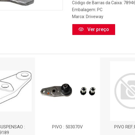
Código de Barras da Caixa: 789
Embalagem: PC
Marca:
Driveway
Ver preço
SUSPENSAO :
PIVO : 503070V
PIVO REF.
9189