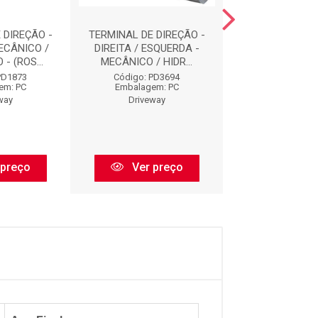
 DIREÇÃO -
TERMINAL DE DIREÇÃO -
BARRA DE DIR
ECÂNICO /
DIREITA / ESQUERDA -
BD1068
- (ROS...
MECÂNICO / HIDR...
Código: BD
PD1873
Código: PD3694
Embalagem:
em: PC
Embalagem: PC
Drivewa
way
Driveway
Ver pr
 preço
Ver preço