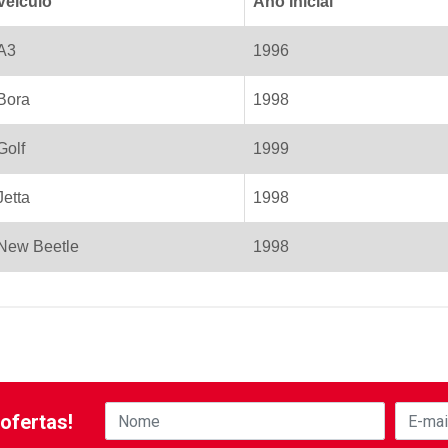
Veiculo
Ano Inicial
A3
1996
Bora
1998
Golf
1999
Jetta
1998
New Beetle
1998
ofertas!