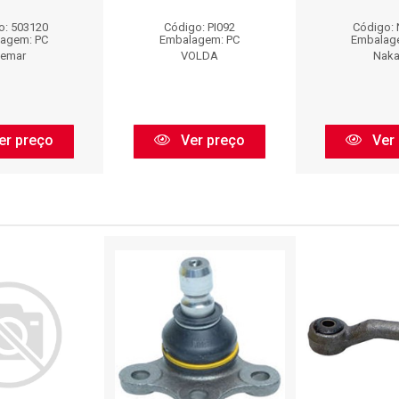
o: 503120
Código: PI092
Código:
agem: PC
Embalagem: PC
Embalag
iemar
VOLDA
Naka
er preço
Ver preço
Ver 