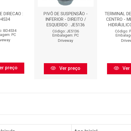
E DIRECAO :
PIVÔ DE SUSPENSÃO -
TERMINAL DE
D4534
INFERIOR - DIREITO /
CENTRO - M
ESQUERDO : JE5136
HIDRÁULICO 
o: BD4534
Código: JE5136
Código: 
agem: PC
Embalagem: PC
Embalag
iveway
Driveway
Drive
er preço
Ver preço
Ver