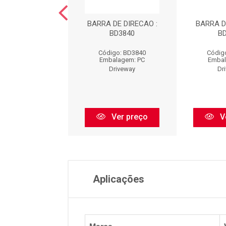
 DE DIRECAO :
BARRA DE DIRECAO :
BARRA D
BD3778
BD3840
B
digo: BD3778
Código: BD3840
Códig
balagem: PC
Embalagem: PC
Embal
Driveway
Driveway
Dr
Ver preço
Ver preço
V
Aplicações