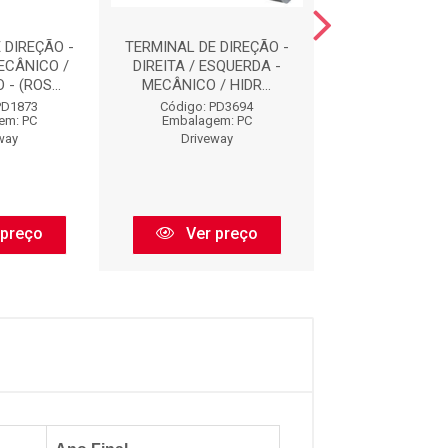
 DIREÇÃO -
TERMINAL DE DIREÇÃO -
BARRA DE DIR
ECÂNICO /
DIREITA / ESQUERDA -
BD1068
- (ROS...
MECÂNICO / HIDR...
Código: BD
PD1873
Código: PD3694
Embalagem:
em: PC
Embalagem: PC
Drivewa
way
Driveway
Ver pr
 preço
Ver preço