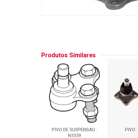
Produtos Similares
 REF.:PVI7366
PIVO DE SUSPENSAO :
PIVO 
N1059