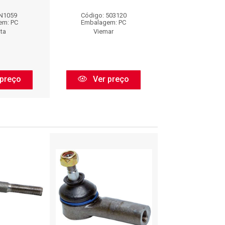
 N1059
Código: 503120
Código: PI
em: PC
Embalagem: PC
Embalagem:
ta
Viemar
VOLDA
preço
Ver preço
Ver pr