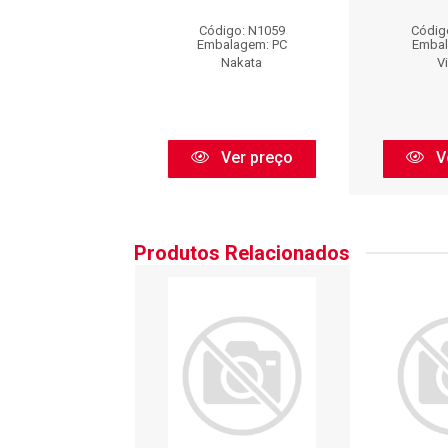
digo: PI092
Código: N1059
Códig
balagem: PC
Embalagem: PC
Embal
VOLDA
Nakata
V
Ver preço
Ver preço
V
Produtos Relacionados