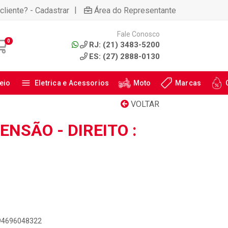
|
cliente? - Cadastrar
Área do Representante
Fale Conosco
0
RJ: (21) 3483-5200
ES: (27) 2888-0130
eio
Eletrica e Acessorios
Moto
Marcas
VOLTAR
ENSÃO - DIREITO :
894696048322