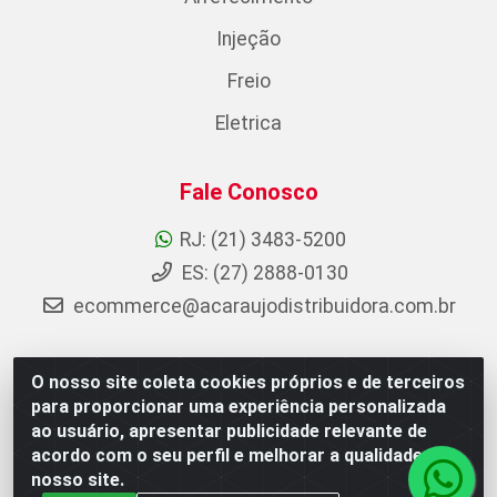
Injeção
Freio
Eletrica
Fale Conosco
RJ: (21) 3483-5200
ES: (27) 2888-0130
ecommerce@acaraujodistribuidora.com.br
O nosso site coleta cookies próprios e de terceiros
AC Araujo Distribuidora - Rua Carneiro de Campos, 42 -
para proporcionar uma experiência personalizada
São Cristóvão, Rio de Janeiro/RJ - CEP 20.920-410 -
ao usuário, apresentar publicidade relevante de
CNPJ 08.744.753/0003-85
acordo com o seu perfil e melhorar a qualidade do
nosso site.