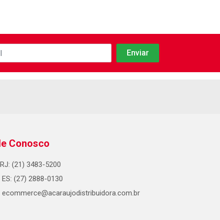
le Conosco
RJ: (21) 3483-5200
ES: (27) 2888-0130
ecommerce@acaraujodistribuidora.com.br