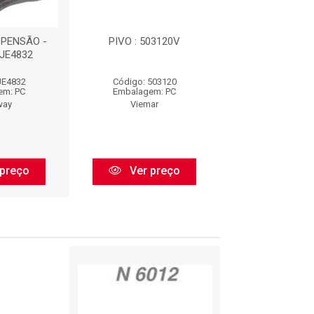
SPENSÃO -
PIVO : 503120V
PIVO REF.:PV
 JE4832
JE4832
Código: 503120
Código: PI
em: PC
Embalagem: PC
Embalagem:
way
Viemar
VOLDA
preço
Ver preço
Ver pr