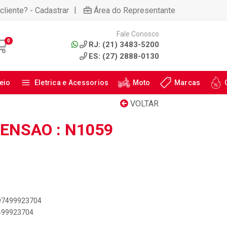
|
cliente? - Cadastrar
Área do Representante
Fale Conosco
0
RJ: (21) 3483-5200
ES: (27) 2888-0130
eio
Eletrica e Acessorios
Moto
Marcas
VOLTAR
ENSAO : N1059
897499923704
7499923704