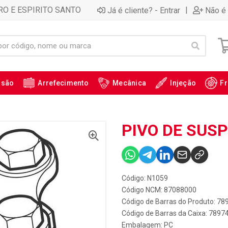
RO E ESPIRITO SANTO
|
Já é cliente? - Entrar
Não é 
ssão
Arrefecimento
Mecânica
Injeção
Fr
PIVO DE SUSP
Código: N1059
Código NCM: 87088000
Código de Barras do Produto: 7
Código de Barras da Caixa: 789
Embalagem: PC