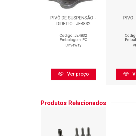
 REF.:PVI7366
PIVÔ DE SUSPENSÃO -
PIVO 
DIREITO : JE4832
digo: PI092
Código: JE4832
Códig
balagem: PC
Embalagem: PC
Embal
VOLDA
Driveway
V
Ver preço
Ver preço
V
Produtos Relacionados