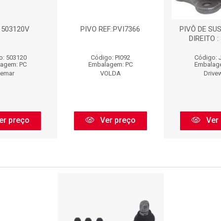
: 503120V
PIVO REF.:PVI7366
PIVÔ DE SU
DIREITO :
o: 503120
Código: PI092
Código: 
agem: PC
Embalagem: PC
Embalag
iemar
VOLDA
Drive
er preço
Ver preço
Ver 