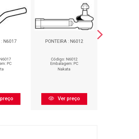
: N6017
PONTEIRA : N6012
PIVO : N1
 N6017
Código: N6012
Código: N1
em: PC
Embalagem: PC
Embalagem:
ta
Nakata
Nakata
 preço
Ver preço
Ver pr