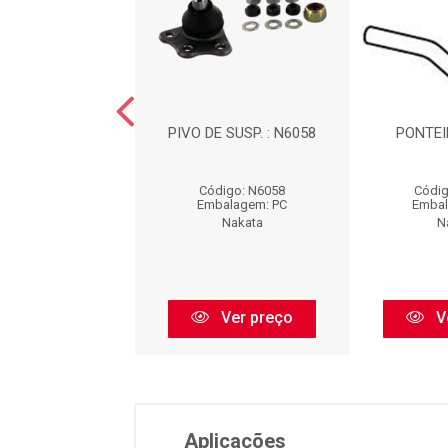
L DE DIREÇÃO -
PIVO DE SUSP. : N6058
PONTEI
EIRO - DIREITA
A DIREITA / ...
Código: N6058
Códig
digo: N97001
Embalagem: PC
Embal
balagem: PC
Nakata
N
Nakata
Ver preço
V
Ver preço
Aplicações