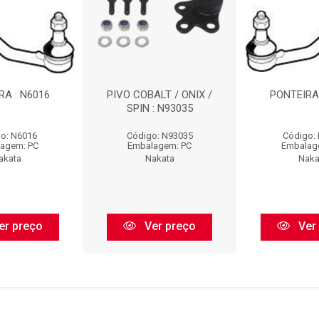
RA : N6016
PIVO COBALT / ONIX /
PONTEIRA 
SPIN : N93035
o: N6016
Código: N93035
Código:
agem: PC
Embalagem: PC
Embalag
akata
Nakata
Naka
er preço
Ver preço
Ver